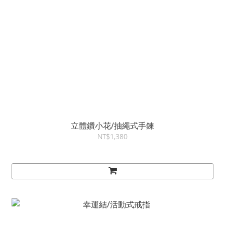
立體鑽小花/抽繩式手鍊
NT$1,380