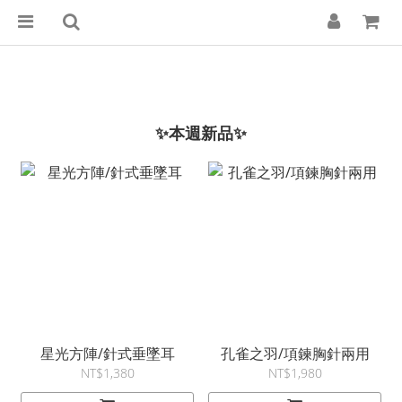
✨本週新品✨
星光方陣/針式垂墜耳
孔雀之羽/項鍊胸針兩用
NT$1,380
NT$1,980