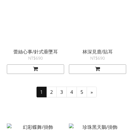
蕾絲心事/針式垂墜耳
林深見鹿/貼耳
NT$690
NT$690
1
2
3
4
5
»