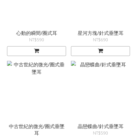
心動的瞬間/圈式耳
星河方塊/針式垂墜耳
NT$590
NT$690
中古世紀的微光/圈式垂墜
晶戀蝶曲/針式垂墜耳
耳
NT$590