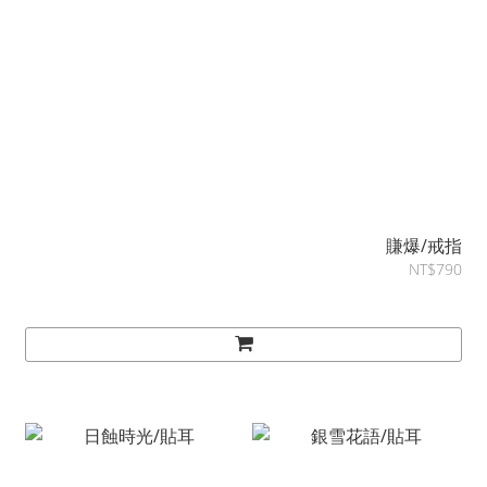
賺爆/戒指
NT$790