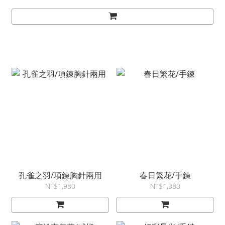
孔雀之羽/項鍊胸針兩用
春日繁花/手鍊
NT$1,980
NT$1,380