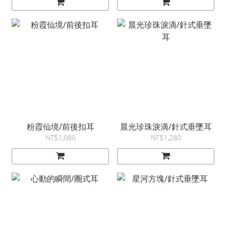
粉霞仙境/前後扣耳
晨光珍珠淚滴/針式垂墜耳
NT$1,080
NT$1,280