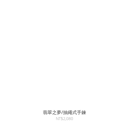
翡翠之夢/抽繩式手鍊
NT$2,080