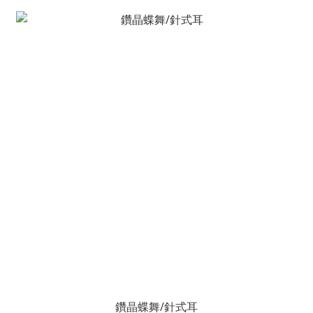
鑽晶蝶舞/針式耳