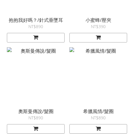
抱抱我好嗎？/針式垂墜耳
小蜜蜂/壓夾
NT$890
NT$390
奧斯曼傳說/髮圈
希臘風情/髮圈
NT$890
NT$890