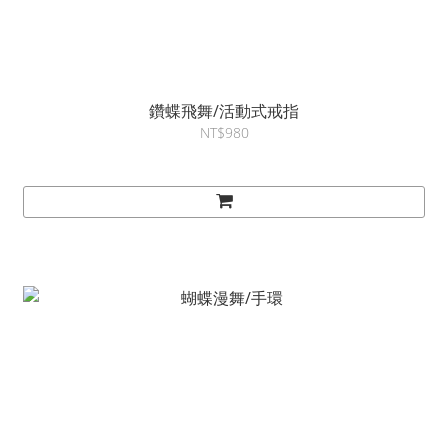
鑽蝶飛舞/活動式戒指
NT$980