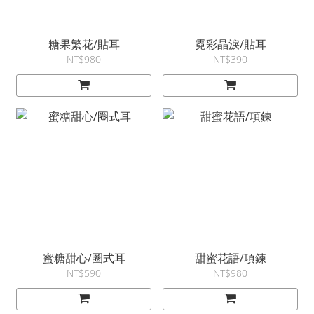
糖果繁花/貼耳
霓彩晶淚/貼耳
NT$980
NT$390
蜜糖甜心/圈式耳
甜蜜花語/項鍊
NT$590
NT$980