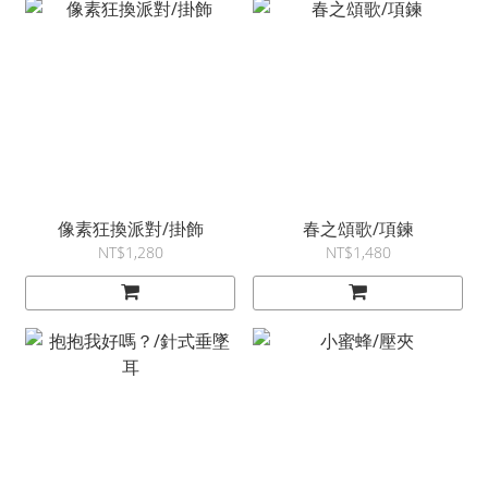
像素狂換派對/掛飾
春之頌歌/項鍊
NT$1,280
NT$1,480