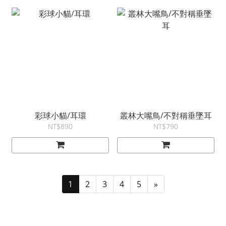
彩球小貓/耳環
叢林大嘴鳥/不對稱垂墜耳
NT$890
NT$790
1
2
3
4
5
»