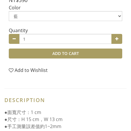
NT$590
Color
Quantity
ADD TO CART
Add to Wishlist
DESCRIPTION
●面寬尺寸：1 cm
●尺寸：H 15 cm，W 13 cm
●手工測量誤差值約1~2mm