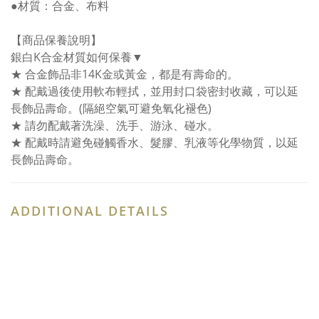
●材質：合金、布料
【商品保養說明】
銀白K合金材質如何保養▼
★ 合金飾品非14K金或黃金，都是有壽命的。
★ 配戴過後使用軟布輕拭，並用封口袋密封收藏，可以延
長飾品壽命。(隔絕空氣可避免氧化褪色)
★ 請勿配戴著洗澡、洗手、游泳、碰水。
★ 配戴時請避免碰觸香水、髮膠、乳液等化學物質，以延
長飾品壽命。
ADDITIONAL DETAILS