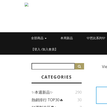
全部商品
本周新品
🩷芭比系列🩷
【登入 /加入會員】
Vi
CATEGORIES
✨本週新品✨
290
熱銷排行 TOP30🔥
30