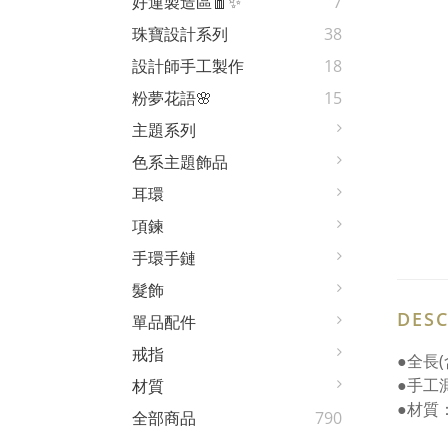
好運製造區🧧✨
7
珠寶設計系列
38
設計師手工製作
18
粉夢花語🌸
15
主題系列
色系主題飾品
耳環
項鍊
手環手鏈
髮飾
DESC
單品配件
戒指
●全長(
●手工
材質
●材質
全部商品
790