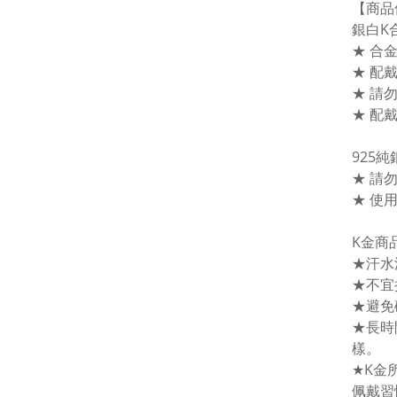
【商品
銀白K
★ 合
★ 配
★ 請
★ 配
925
★ 請
★ 使
K金商
★汗水
★不宜
★避免
★長時
樣。
★K金
佩戴習