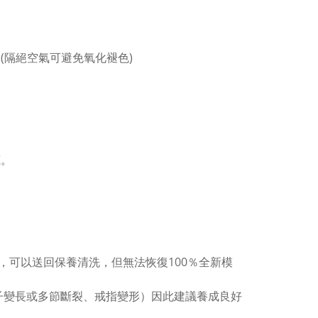
(隔絕空氣可避免氧化褪色)
。
藏。
，可以送回保養清洗，但無法恢復100％全新模
子變長或多節斷裂、戒指變形）因此建議養成良好