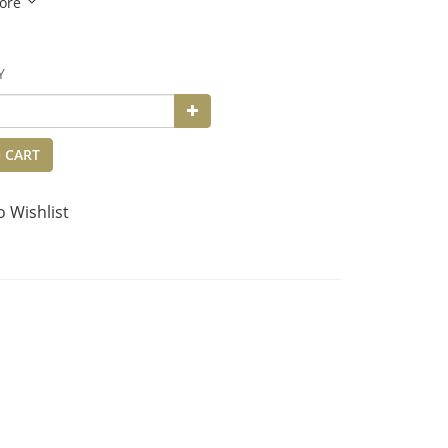
ore
Y
 CART
o Wishlist