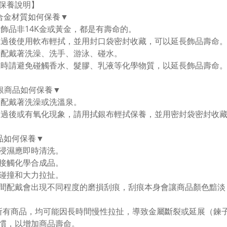
保養說明】
合金材質如何保養▼
金飾品非14K金或黃金，都是有壽命的。
戴過後使用軟布輕拭，並用封口袋密封收藏，可以延長飾品壽命。
勿配戴著洗澡、洗手、游泳、碰水。
戴時請避免碰觸香水、髮膠、乳液等化學物質，以延長飾品壽命
純銀商品如何保養▼
勿配戴著洗澡或洗溫泉。
用過後或有氧化現象，請用拭銀布輕拭保養，並用密封袋密封收
品如何保養▼
浸濕應即時清洗。
接觸化學合成品。
碰撞和大力拉扯。
間配戴會出現不同程度的磨損刮痕，刮痕本身會讓商品顏色黯淡
所有商品，均可能因長時間慢性拉扯，導致金屬斷裂或延展（鍊
慣，以增加商品壽命。