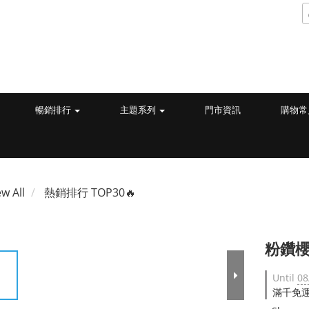
暢銷排行
主題系列
門市資訊
購物常
ew All
熱銷排行 TOP30🔥
粉鑽櫻
Until
08
滿千免運 