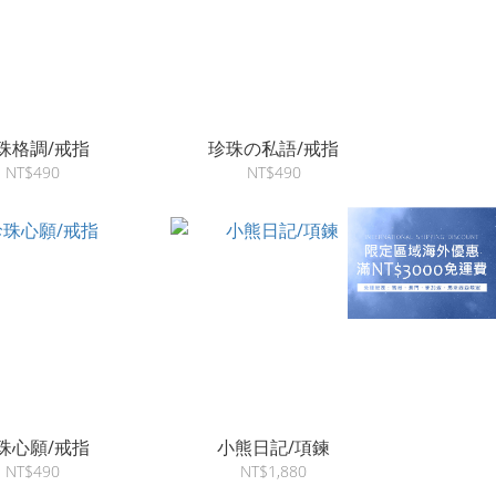
珠格調/戒指
珍珠の私語/戒指
NT$490
NT$490
珠心願/戒指
小熊日記/項鍊
NT$490
NT$1,880