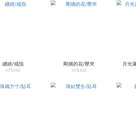
纏繞/戒指
剛摘的花/壓夾
月光瀑
NT$490
NT$490