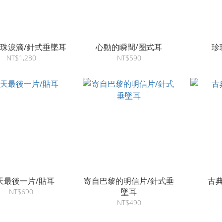
珠淚滴/針式垂墜耳
心動的瞬間/圈式耳
珍
NT$1,280
NT$590
天最後一片/貼耳
寄自巴黎的明信片/針式垂
古
墜耳
NT$690
NT$490