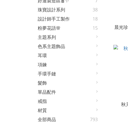
好運製造區🧧✨
7
珠寶設計系列
38
設計師手工製作
18
晨光珍
粉夢花語🌸
15
主題系列
色系主題飾品
耳環
項鍊
手環手鏈
髮飾
單品配件
戒指
秋
材質
全部商品
793