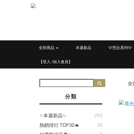
全部商品
本週新品
🩷芭比系列🩷
【登入 /加入會員】
全
分類
✨本週新品✨
293
熱銷排行 TOP30🔥
30