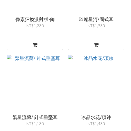
像素狂換派對/掛飾
璀璨星河/圈式耳
NT$1,280
NT$1,380
繁星流蘇/ 針式垂墜耳
冰晶水花/項鍊
NT$1,180
NT$1,480