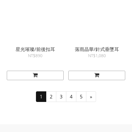
星光璀璨/前後扣耳
落雨晶華/針式垂墜耳
NT$890
NT$1,080
1
2
3
4
5
»