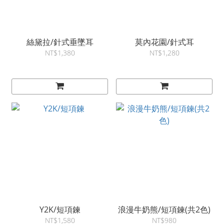
絲黛拉/針式垂墜耳
莫內花園/針式耳
NT$1,380
NT$1,280
Y2K/短項鍊
浪漫牛奶熊/短項鍊(共2色)
NT$1,580
NT$980