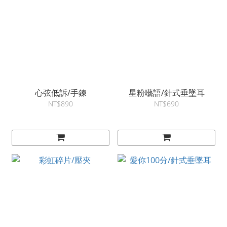
心弦低訴/手鍊
星粉囈語/針式垂墜耳
NT$890
NT$690