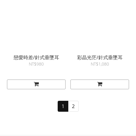
戀愛時差/針式垂墜耳
彩晶光茫/針式垂墜耳
NT$980
NT$1,080
1
2