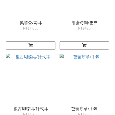
奧菲亞/勾耳
甜蜜時刻/壓夾
NT$1,080
NT$490
復古蝴蝶結/針式耳
芭蕾序章/手鍊
NT$1,280
NT$980