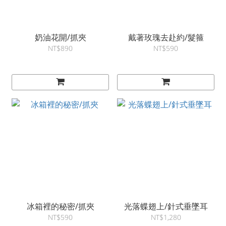
奶油花開/抓夾
戴著玫瑰去赴約/髮箍
NT$890
NT$590
冰箱裡的秘密/抓夾
光落蝶翅上/針式垂墜耳
NT$590
NT$1,280