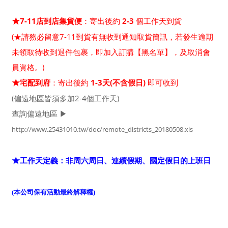
7-11店到店集貨便
：寄出後約
2-3
個工作天到貨
★
(★請務必留意7-11到貨有無收到通知取貨簡訊，若發生逾期
未領取待收到退件包裹，即加入訂購【黑名單】，及取消會
員資格。)
宅配到府
：寄出後約
1-3天(不含假日)
即可收到
★
(偏遠地區皆須多加2-4個工作天)
查詢偏遠地區 ▶
http://www.25431010.tw/doc/remote_districts_20180508.xls
工作天定義：非周六周日、連續假期、國定假日的上班日
★
(本公司保有活動最終解釋權)