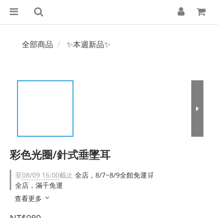
全部商品
✨本週新品✨
彩色光圈/針式垂墜耳
至
08/09 16:00
截止
全店，8/7~8/9全館免運🛒
全店，滿千免運
查看更多