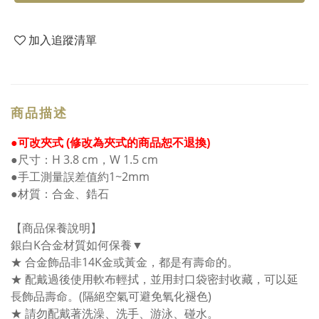
加入追蹤清單
商品描述
●可改夾式 (修改為夾式的商品恕不退換)
●尺寸：H 3.8 cm，W 1.5 cm
●手工測量誤差值約1~2mm
●材質：合金、鋯石
【商品保養說明】
銀白K合金材質如何保養▼
★ 合金飾品非14K金或黃金，都是有壽命的。
★ 配戴過後使用軟布輕拭，並用封口袋密封收藏，可以延
長飾品壽命。(隔絕空氣可避免氧化褪色)
★ 請勿配戴著洗澡、洗手、游泳、碰水。