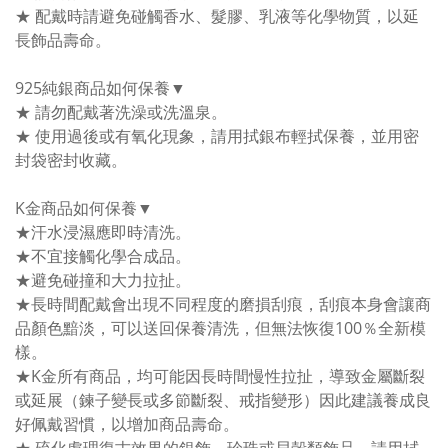
★ 配戴時請避免碰觸香水、髮膠、乳液等化學物質，以延
長飾品壽命。
925純銀商品如何保養▼
★ 請勿配戴著洗澡或洗溫泉。
★ 使用過後或有氧化現象，請用拭銀布輕拭保養，並用密
封袋密封收藏。
K金商品如何保養▼
★汗水浸濕應即時清洗。
★不宜接觸化學合成品。
★避免碰撞和大力拉扯。
★長時間配戴會出現不同程度的磨損刮痕，刮痕本身會讓商
品顏色黯淡，可以送回保養清洗，但無法恢復100％全新模
樣。
★K金所有商品，均可能因長時間慢性拉扯，導致金屬斷裂
或延展（鍊子變長或多節斷裂、戒指變形）因此建議養成良
好佩戴習慣，以增加商品壽命。