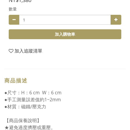
NT$1,380
數量
加入購物車
加入追蹤清單
商品描述
●尺寸：H：6 cm W：6 cm
●手工測量誤差值約1~2mm
●材質：磁鐵/壓克力
【商品保養說明】
★避免過度擠壓或重壓。