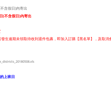
(不含假日)內寄出
日(不含假日)內寄出
貨
，若發生逾期未領取待收到退件包裹，即加入訂購【黑名單】，及取消
districts_20180508.xls
的上班日