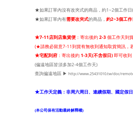
如果訂單內沒有改夾式的商品，約1~2個工作日
★
如果訂單內有
需要改夾式
的商品，
約2~3個工作
★
7-11店到店集貨便
：寄出後約
2-3
個工作天到
★
(★請務必留意7-11到貨有無收到通知取貨簡訊
宅配到府
：寄出後約
1-3天(不含假日)
即可收到
★
(偏遠地區皆須多加2-4個工作天)
查詢偏遠地區 ▶
http://www.25431010.tw/doc/remote_
工作天定義：非周六周日、連續假期、國定假日
★
(本公司保有活動最終解釋權)