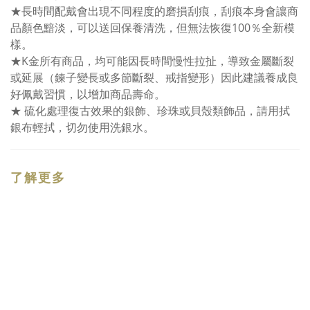
★長時間配戴會出現不同程度的磨損刮痕，刮痕本身會讓商
品顏色黯淡，可以送回保養清洗，但無法恢復100％全新模
樣。
★K金所有商品，均可能因長時間慢性拉扯，導致金屬斷裂
或延展（鍊子變長或多節斷裂、戒指變形）因此建議養成良
好佩戴習慣，以增加商品壽命。
★ 硫化處理復古效果的銀飾、珍珠或貝殼類飾品，請用拭
銀布輕拭，切勿使用洗銀水。
了解更多