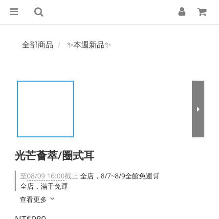
全部商品
✨本週新品✨
光芒薈萃/圈式耳
至
08/09 16:00
截止
全店，8/7~8/9全館免運🛒
全店，滿千免運
查看更多