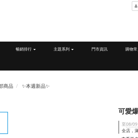
暢銷排行
主題系列
門市資訊
購物常
部商品
✨本週新品✨
可愛爆
至
08/09
全店，