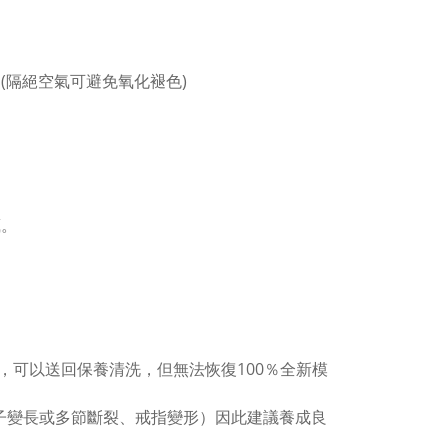
(隔絕空氣可避免氧化褪色)
。
藏。
，可以送回保養清洗，但無法恢復100％全新模
子變長或多節斷裂、戒指變形）因此建議養成良