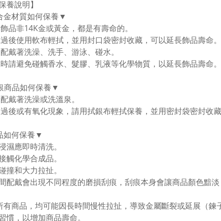
保養說明】
合金材質如何保養▼
金飾品非14K金或黃金，都是有壽命的。
戴過後使用軟布輕拭，並用封口袋密封收藏，可以延長飾品壽命。
勿配戴著洗澡、洗手、游泳、碰水。
戴時請避免碰觸香水、髮膠、乳液等化學物質，以延長飾品壽命
純銀商品如何保養▼
勿配戴著洗澡或洗溫泉。
用過後或有氧化現象，請用拭銀布輕拭保養，並用密封袋密封收
品如何保養▼
浸濕應即時清洗。
接觸化學合成品。
碰撞和大力拉扯。
間配戴會出現不同程度的磨損刮痕，刮痕本身會讓商品顏色黯淡
所有商品，均可能因長時間慢性拉扯，導致金屬斷裂或延展（鍊
習慣，以增加商品壽命。