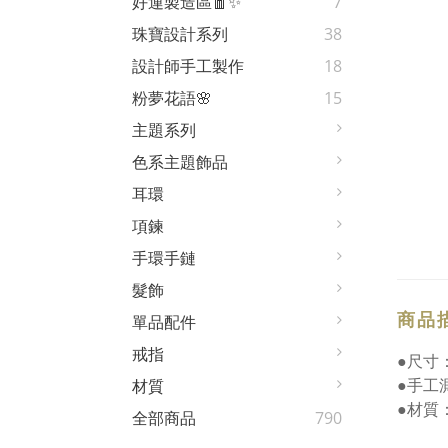
好運製造區🧧✨
7
珠寶設計系列
38
設計師手工製作
18
粉夢花語🌸
15
主題系列
色系主題飾品
耳環
項鍊
手環手鏈
髮飾
商品
單品配件
戒指
●尺寸：
●手工
材質
●材質
全部商品
790