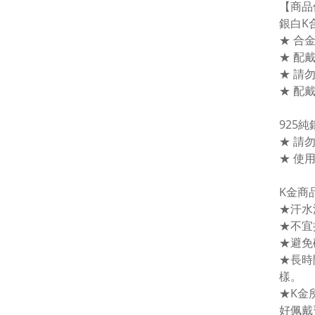
【商品
銀白K
★ 合
★ 配
★ 請
★ 配
925
★ 請
★ 使
K金商
★汗水
★不宜
★避免
★長時
樣。
★K金
好佩戴