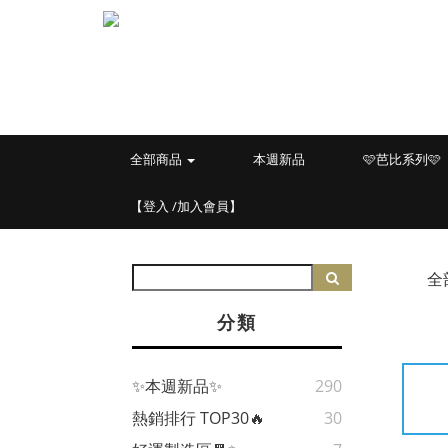
全部商品
本週新品
🩷芭比系列🩷
【登入 /加入會員】
全
分類
✨本週新品✨
290
熱銷排行 TOP30🔥
30