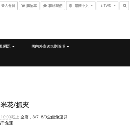
登入會員
購物車
聯絡我們
繁體中文
$ TWD
見問題
國內外寄送規則說明
米花/抓夾
 16:00
截止
全店，8/7~8/9全館免運🛒
滿千免運