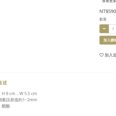
查看更
NT$590
數量
加入購
加入
描述
H 8 cm，W 5.5 cm
測量誤差值約1~2mm
：醋酸