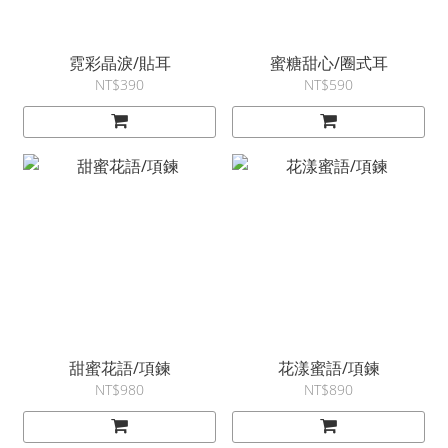
霓彩晶淚/貼耳
蜜糖甜心/圈式耳
NT$390
NT$590
甜蜜花語/項鍊
花漾蜜語/項鍊
NT$980
NT$890