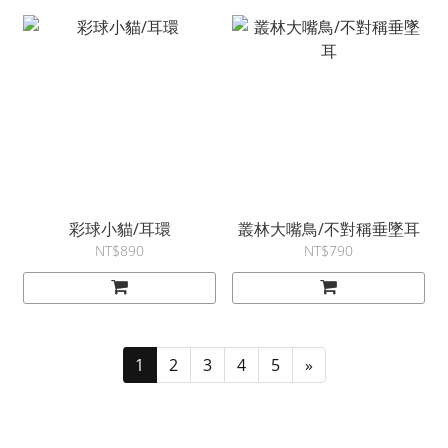
彩球小貓/耳環
叢林大嘴鳥/不對稱垂墜耳
NT$890
NT$790
1
2
3
4
5
»