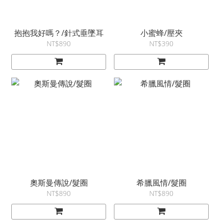
抱抱我好嗎？/針式垂墜耳
小蜜蜂/壓夾
NT$890
NT$390
奧斯曼傳說/髮圈
希臘風情/髮圈
NT$890
NT$890