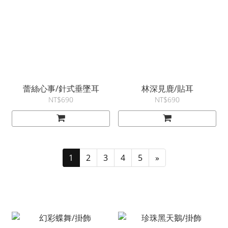
蕾絲心事/針式垂墜耳
林深見鹿/貼耳
NT$690
NT$690
1
2
3
4
5
»