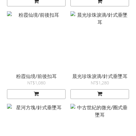
粉霞仙境/前後扣耳
晨光珍珠淚滴/針式垂墜耳
NT$1,080
NT$1,280