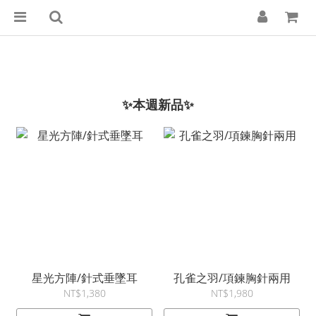
✨本週新品✨
星光方陣/針式垂墜耳
孔雀之羽/項鍊胸針兩用
NT$1,380
NT$1,980