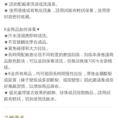
★ 請勿配戴著洗澡或洗溫泉。
★ 使用過後或有氧化現象，請用拭銀布輕拭保養，並用密
封袋密封收藏。
K金商品如何保養▼
★汗水浸濕應即時清洗。
★不宜接觸化學合成品。
★避免碰撞和大力拉扯。
★長時間配戴會出現不同程度的磨損刮痕，刮痕本身會讓商
品顏色黯淡，可以送回保養清洗，但無法恢復100％全新模
樣。
★K金所有商品，均可能因長時間慢性拉扯，導致金屬斷裂
或延展（鍊子變長或多節斷裂、戒指變形）因此建議養成良
好佩戴習慣，以增加商品壽命。
★ 硫化處理復古效果的銀飾、珍珠或貝殼類飾品，請用拭
銀布輕拭，切勿使用洗銀水。
了解更多