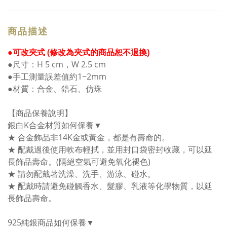
商品描述
●可改夾式 (修改為夾式的商品恕不退換)
●尺寸：H 5 cm，W 2.5 cm
●手工測量誤差值約1~2mm
●材質：合金、鋯石、仿珠
【商品保養說明】
銀白K合金材質如何保養▼
★ 合金飾品非14K金或黃金，都是有壽命的。
★ 配戴過後使用軟布輕拭，並用封口袋密封收藏，可以延
長飾品壽命。(隔絕空氣可避免氧化褪色)
★ 請勿配戴著洗澡、洗手、游泳、碰水。
★ 配戴時請避免碰觸香水、髮膠、乳液等化學物質，以延
長飾品壽命。
925純銀商品如何保養▼