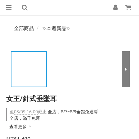
全部商品
✨本週新品✨
女王/針式垂墜耳
至
08/09 16:00
截止
全店，8/7~8/9全館免運🛒
全店，滿千免運
查看更多