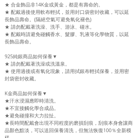
★ 合金飾品非14K金或黃金，都是有壽命的。
★ 配戴過後使用軟布輕拭，並用封口袋密封收藏，可以延
長飾品壽命。(隔絕空氣可避免氧化褪色)
★ 請勿配戴著洗澡、洗手、游泳、碰水。
★ 配戴時請避免碰觸香水、髮膠、乳液等化學物質，以延
長飾品壽命。
925純銀商品如何保養▼
★ 請勿配戴著洗澡或洗溫泉。
★ 使用過後或有氧化現象，請用拭銀布輕拭保養，並用密
封袋密封收藏。
K金商品如何保養▼
★汗水浸濕應即時清洗。
★不宜接觸化學合成品。
★避免碰撞和大力拉扯。
★長時間配戴會出現不同程度的磨損刮痕，刮痕本身會讓商
品顏色黯淡，可以送回保養清洗，但無法恢復100％全新模
樣。