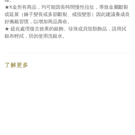
★K金所有商品，均可能因長時間慢性拉扯，導致金屬斷裂
或延展（鍊子變長或多節斷裂、戒指變形）因此建議養成良
好佩戴習慣，以增加商品壽命。
★ 硫化處理復古效果的銀飾、珍珠或貝殼類飾品，請用拭
銀布輕拭，切勿使用洗銀水。
了解更多