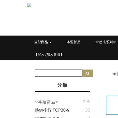
全部商品
本週新品
🩷芭比系列🩷
【登入 /加入會員】
全
分類
✨本週新品✨
296
熱銷排行 TOP30🔥
30