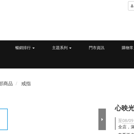
暢銷排行
主題系列
門市資訊
購物常
部商品
戒指
心映光
至
08/09
全店，