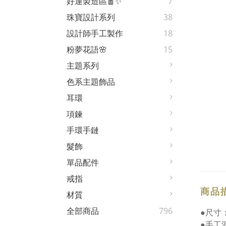
好運製造區🧧✨
7
珠寶設計系列
38
設計師手工製作
18
粉夢花語🌸
15
主題系列
色系主題飾品
耳環
項鍊
手環手鏈
髮飾
單品配件
戒指
商品
材質
全部商品
796
●尺寸
●手工