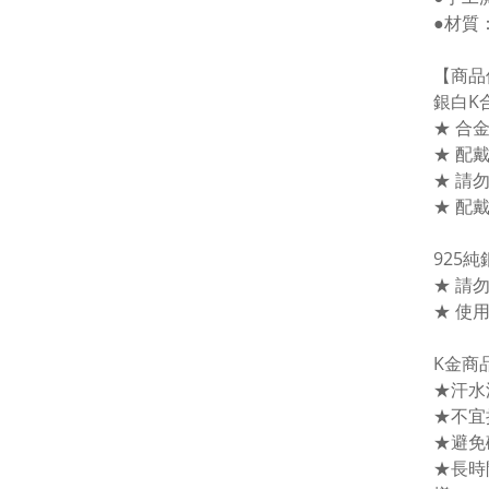
●材質
【商品
銀白K
★ 合
★ 配
★ 請
★ 配
925
★ 請
★ 使
K金商
★汗水
★不宜
★避免
★長時