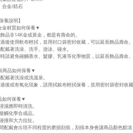
：合金/鋯石
保養說明】
合金材質如何保養▼
金飾品非14K金或黃金，都是有壽命的。
戴過後使用軟布輕拭，並用封口袋密封收藏，可以延長飾品壽命。
勿配戴著洗澡、洗手、游泳、碰水。
戴時請避免碰觸香水、髮膠、乳液等化學物質，以延長飾品壽命
純銀商品如何保養▼
勿配戴著洗澡或洗溫泉。
用過後或有氧化現象，請用拭銀布輕拭保養，並用密封袋密封收
品如何保養▼
浸濕應即時清洗。
接觸化學合成品。
碰撞和大力拉扯。
間配戴會出現不同程度的磨損刮痕，刮痕本身會讓商品顏色黯淡