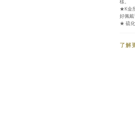
樣。
★K金
好佩戴
★ 硫
了解