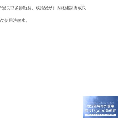
子變長或多節斷裂、戒指變形）因此建議養成良
切勿使用洗銀水。