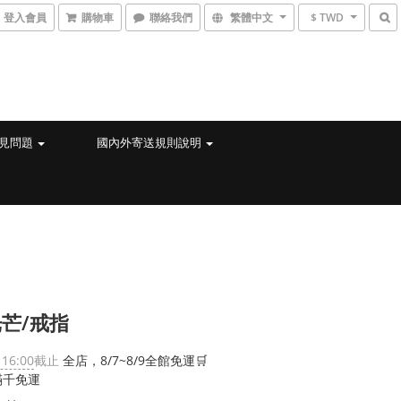
登入會員
購物車
聯絡我們
繁體中文
$ TWD
見問題
國內外寄送規則說明
芒/戒指
 16:00
截止
全店，8/7~8/9全館免運🛒
滿千免運