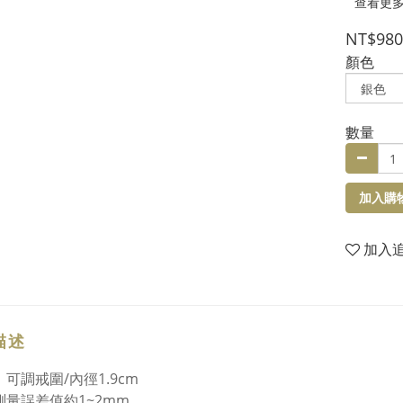
查看更
NT$980
顏色
數量
加入購
加入
描述
：可調戒圍/內徑1.9cm
測量誤差值約1~2mm