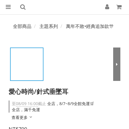
全部商品
主題系列
萬年不敗•經典追加款🎊
愛心時尚/針式垂墜耳
至
08/09 16:00
截止
全店，8/7~8/9全館免運🛒
全店，滿千免運
查看更多