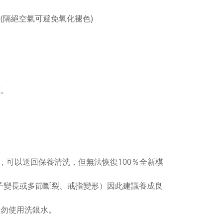
(隔絕空氣可避免氧化褪色)
。
藏。
，可以送回保養清洗，但無法恢復100％全新模
子變長或多節斷裂、戒指變形）因此建議養成良
切勿使用洗銀水。