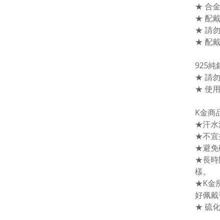
★ 合
★ 配
★ 請
★ 配
925
★ 請
★ 使
K金商
★汗水
★不宜
★避免
★長時
樣。
★K金
好佩戴
★ 硫