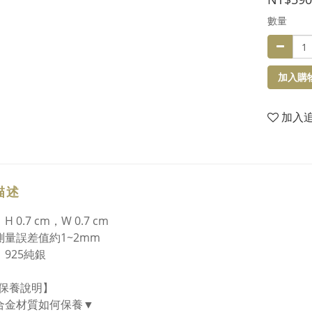
數量
加入購
加入
描述
H 0.7 cm，W 0.7 cm
測量誤差值約1~2mm
：925純銀
保養說明】
合金材質如何保養▼