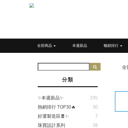
全部商品
本週新品
暢銷排行
全
分類
✨本週新品✨
295
熱銷排行 TOP30🔥
30
好運製造區🧧✨
7
珠寶設計系列
38