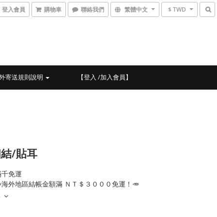
登入會員
購物車
聯絡我們
繁體中文
$ TWD
外寄送規則說明
【登入 /加入會員】
結/貼耳
滿千免運
海外地區結帳金額滿 ＮＴ＄３０００免運！🥕
多