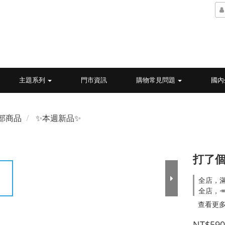
主題系列
門市資訊
購物常見問題
國內
部商品
✨本週新品✨
打了個
全店，
全店，
查看更
NT$590