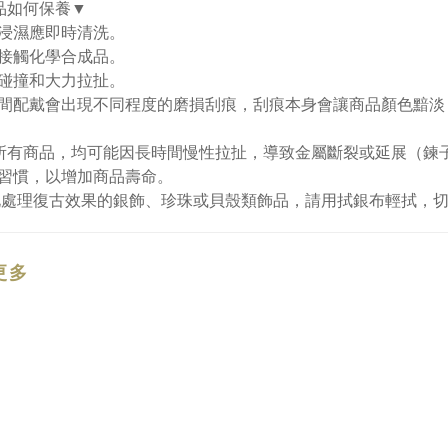
品如何保養▼
浸濕應即時清洗。
接觸化學合成品。
碰撞和大力拉扯。
間配戴會出現不同程度的磨損刮痕，刮痕本身會讓商品顏色黯淡
所有商品，均可能因長時間慢性拉扯，導致金屬斷裂或延展（鍊
習慣，以增加商品壽命。
化處理復古效果的銀飾、珍珠或貝殼類飾品，請用拭銀布輕拭，
更多