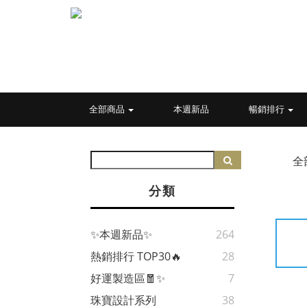
全部商品
本週新品
暢銷排行
全
分類
✨本週新品✨
264
熱銷排行 TOP30🔥
28
好運製造區🧧✨
7
珠寶設計系列
38