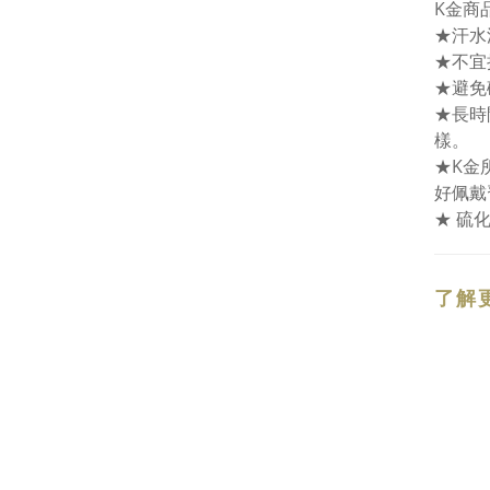
K金商
★汗水
★不宜
★避免
★長時
樣。
★K金
好佩戴
★ 硫
了解