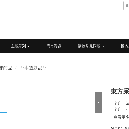
主題系列
門市資訊
購物常見問題
國內
部商品
✨本週新品✨
東方采
全店，
全店，
查看更
NT$1,6