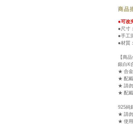
商品
●可改
●尺寸：H
●手工
●材質
【商品
銀白K
★ 合
★ 配
★ 請
★ 配
925
★ 請
★ 使