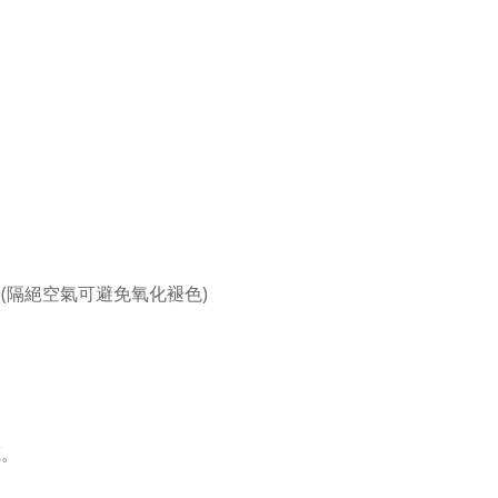
(隔絕空氣可避免氧化褪色)
。
藏。