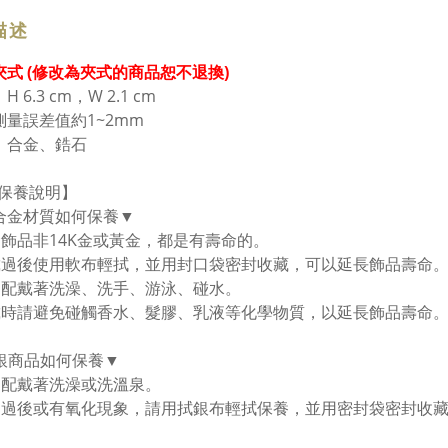
描述
夾式 (修改為夾式的商品恕不退換)
 6.3 cm，W 2.1 cm
測量誤差值約1~2mm
：合金、鋯石
保養說明】
合金材質如何保養▼
金飾品非14K金或黃金，都是有壽命的。
戴過後使用軟布輕拭，並用封口袋密封收藏，可以延長飾品壽命。
勿配戴著洗澡、洗手、游泳、碰水。
戴時請避免碰觸香水、髮膠、乳液等化學物質，以延長飾品壽命
純銀商品如何保養▼
勿配戴著洗澡或洗溫泉。
用過後或有氧化現象，請用拭銀布輕拭保養，並用密封袋密封收