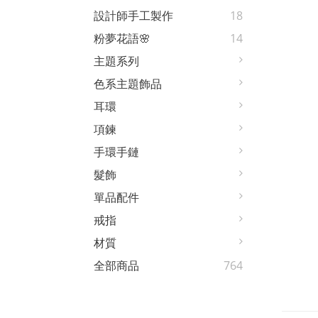
設計師手工製作
18
粉夢花語🌸
14
主題系列
色系主題飾品
耳環
項鍊
手環手鏈
髮飾
單品配件
戒指
材質
全部商品
764