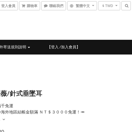
登入會員
購物車
聯絡我們
繁體中文
$ TWD
外寄送規則說明
【登入 /加入會員】
薇/針式垂墜耳
滿千免運
海外地區結帳金額滿 ＮＴ＄３０００免運！🥕
多
80