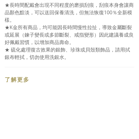
★長時間配戴會出現不同程度的磨損刮痕，刮痕本身會讓商
品顏色黯淡，可以送回保養清洗，但無法恢復100％全新模
樣。
★K金所有商品，均可能因長時間慢性拉扯，導致金屬斷裂
或延展（鍊子變長或多節斷裂、戒指變形）因此建議養成良
好佩戴習慣，以增加商品壽命。
★ 硫化處理復古效果的銀飾、珍珠或貝殼類飾品，請用拭
銀布輕拭，切勿使用洗銀水。
了解更多