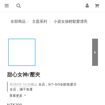
全部商品
主題系列
小資女孩輕鬆愛漂亮
甜心女神/壓夾
至
08/09 16:00
截止
全店，8/7~8/9全館免運🛒
全店，滿千免運
查看更多