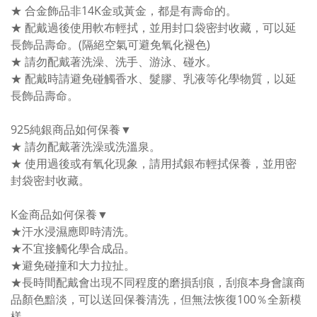
★ 合金飾品非14K金或黃金，都是有壽命的。
★ 配戴過後使用軟布輕拭，並用封口袋密封收藏，可以延
長飾品壽命。(隔絕空氣可避免氧化褪色)
★ 請勿配戴著洗澡、洗手、游泳、碰水。
★ 配戴時請避免碰觸香水、髮膠、乳液等化學物質，以延
長飾品壽命。
925純銀商品如何保養▼
★ 請勿配戴著洗澡或洗溫泉。
★ 使用過後或有氧化現象，請用拭銀布輕拭保養，並用密
封袋密封收藏。
K金商品如何保養▼
★汗水浸濕應即時清洗。
★不宜接觸化學合成品。
★避免碰撞和大力拉扯。
★長時間配戴會出現不同程度的磨損刮痕，刮痕本身會讓商
品顏色黯淡，可以送回保養清洗，但無法恢復100％全新模
樣。