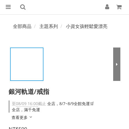
全部商品
主題系列
小資女孩輕鬆愛漂亮
銀河軌道/戒指
至
08/09 16:00
截止
全店，8/7~8/9全館免運🛒
全店，滿千免運
查看更多