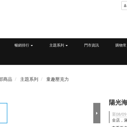
暢銷排行
主題系列
門市資訊
購物常
部商品
主題系列
童趣壓克力
陽光海
至
08/09
全店，