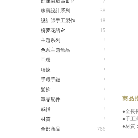
好運製造區🧧✨
7
珠寶設計系列
38
設計師手工製作
18
粉夢花語🌸
15
主題系列
色系主題飾品
耳環
項鍊
手環手鏈
髮飾
商品
單品配件
戒指
●全長長
●手工
材質
●材質
全部商品
786