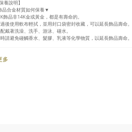
保養說明】
飾品合金材質如何保養▼
白K飾品非14K金或黃金，都是有壽命的。
戴過後使用軟布輕拭，並用封口袋密封收藏，可以延長飾品壽命。
勿配戴著洗澡、洗手、游泳、碰水。
戴時請避免碰觸香水、髮膠、乳液等化學物質，以延長飾品壽命
更多