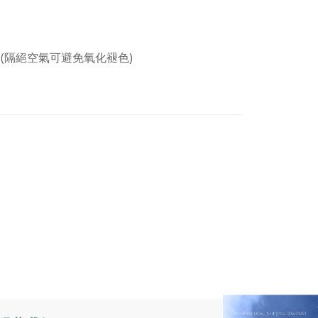
(隔絕空氣可避免氧化褪色)
。