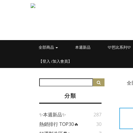
全部商品
本週新品
🩷芭比系列🩷
【登入 /加入會員】
全
分類
✨本週新品✨
287
熱銷排行 TOP30🔥
30