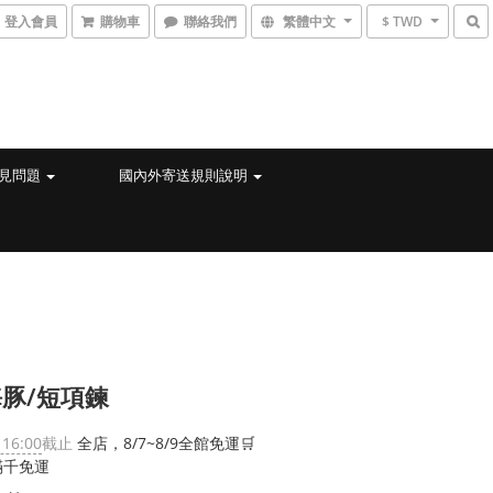
登入會員
購物車
聯絡我們
繁體中文
$ TWD
見問題
國內外寄送規則說明
豚/短項鍊
 16:00
截止
全店，8/7~8/9全館免運🛒
滿千免運