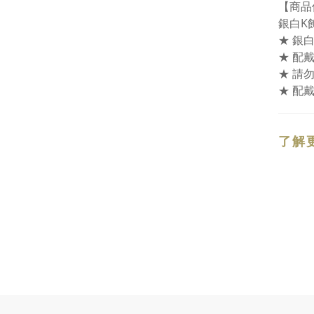
【商品
銀白K
★ 銀
★ 配
★ 請
★ 配
了解