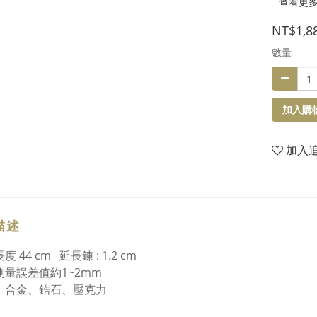
查看更
NT$1,8
數量
加入購
加入
描述
度 44 cm 延長鍊 : 1.2 cm
測量誤差值約1~2mm
：合金、鋯石
、
壓克力