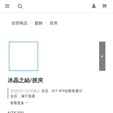
全部商品
髮飾
抓夾
冰晶之結/抓夾
至
08/09 16:00
截止
全店，8/7~8/9全館免運🛒
全店，滿千免運
查看更多