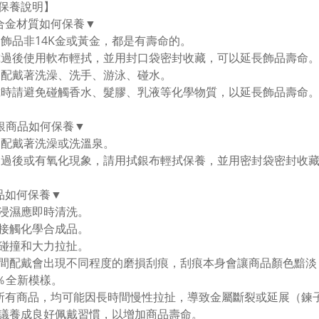
保養說明】
合金材質如何保養▼
金飾品非14K金或黃金，都是有壽命的。
戴過後使用軟布輕拭，並用封口袋密封收藏，可以延長飾品壽命。
勿配戴著洗澡、洗手、游泳、碰水。
戴時請避免碰觸香水、髮膠、乳液等化學物質，以延長飾品壽命
純銀商品如何保養▼
勿配戴著洗澡或洗溫泉。
用過後或有氧化現象，請用拭銀布輕拭保養，並用密封袋密封收
品如何保養▼
浸濕應即時清洗。
接觸化學合成品。
碰撞和大力拉扯。
間配戴會出現不同程度的磨損刮痕，刮痕本身會讓商品顏色黯淡
0％全新模樣。
所有商品，均可能因長時間慢性拉扯，導致金屬斷裂或延展（鍊
議養成良好佩戴習慣，以增加商品壽命。