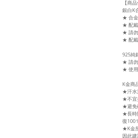
【商品
銀白K
★ 合
★ 配
★ 請
★ 配
925
★ 請
★ 使
K金商
★汗水
★不宜
★避免
★長時
復10
★K金
因此建