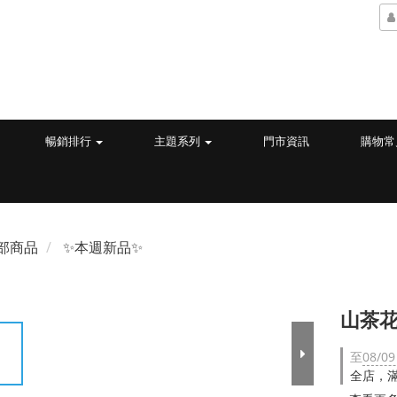
暢銷排行
主題系列
門市資訊
購物常
部商品
✨本週新品✨
山茶花
至
08/09
全店，