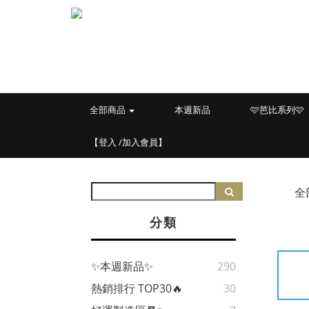
全部商品
本週新品
🩷芭比系列🩷
【登入 /加入會員】
全
分類
✨本週新品✨
290
熱銷排行 TOP30🔥
30