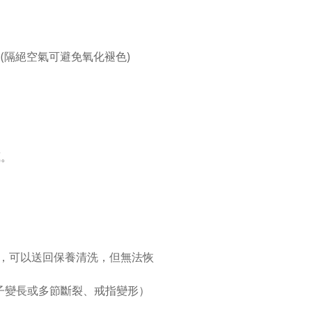
(隔絕空氣可避免氧化褪色)
。
藏。
，可以送回保養清洗，但無法恢
子變長或多節斷裂、戒指變形）