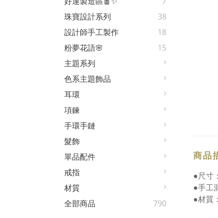
好運製造區🧧✨
7
珠寶設計系列
38
設計師手工製作
18
粉夢花語🌸
15
主題系列
色系主題飾品
耳環
項鍊
手環手鏈
髮飾
商品
單品配件
戒指
●尺寸：
●手工
材質
●材質
全部商品
790