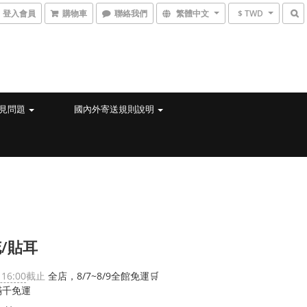
登入會員
購物車
聯絡我們
繁體中文
$ TWD
見問題
國內外寄送規則說明
/貼耳
 16:00
截止
全店，8/7~8/9全館免運🛒
滿千免運