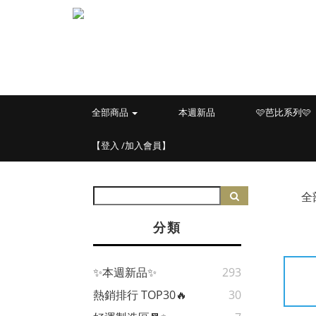
全部商品
本週新品
🩷芭比系列🩷
【登入 /加入會員】
全
分類
✨本週新品✨
293
熱銷排行 TOP30🔥
30