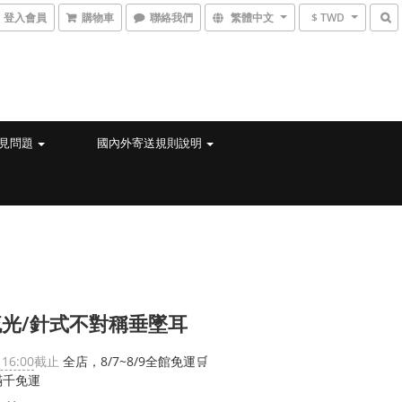
登入會員
購物車
聯絡我們
繁體中文
$ TWD
見問題
國內外寄送規則說明
光/針式不對稱垂墜耳
 16:00
截止
全店，8/7~8/9全館免運🛒
滿千免運