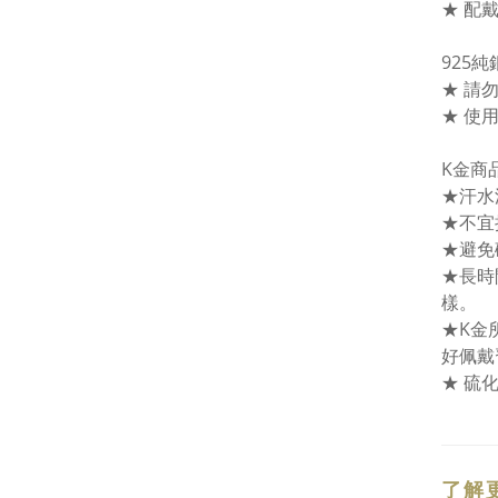
★ 配
925
★ 請
★ 使
K金商
★汗水
★不宜
★避免
★長時
樣。
★K金
好佩戴
★ 硫
了解