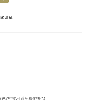
追蹤清單
(隔絕空氣可避免氧化褪色)