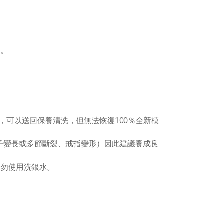
。
藏。
，可以送回保養清洗，但無法恢復100％全新模
子變長或多節斷裂、戒指變形）因此建議養成良
切勿使用洗銀水。