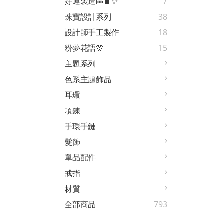
好運製造區🧧✨
7
珠寶設計系列
38
設計師手工製作
18
粉夢花語🌸
15
主題系列
色系主題飾品
耳環
項鍊
手環手鏈
髮飾
單品配件
戒指
材質
全部商品
793