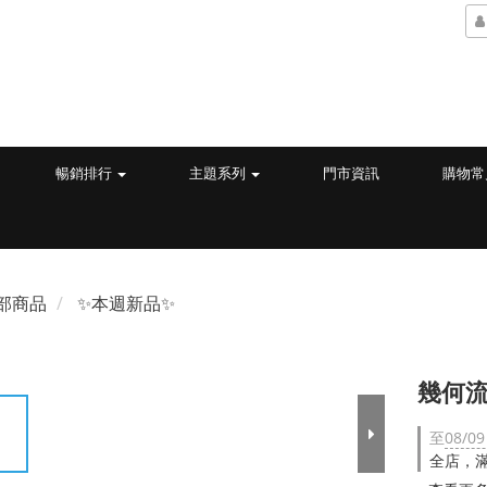
暢銷排行
主題系列
門市資訊
購物常
部商品
✨本週新品✨
幾何流
至
08/09
全店，