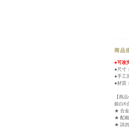
商品
●可改
●尺寸：
●手工
●材質
【商品
銀白K
★ 合
★ 配
★ 請