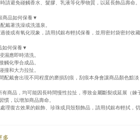
戴時請避免碰觸香水、髮膠、乳液等化學物質，以延長飾品壽命
純銀商品如何保養▼
勿配戴著洗澡或洗溫泉。
用過後或有氧化現象，請用拭銀布輕拭保養，並用密封袋密封收
品如何保養▼
浸濕應即時清洗。
接觸化學合成品。
碰撞和大力拉扯。
間配戴會出現不同程度的磨損刮痕，刮痕本身會讓商品顏色黯淡
所有商品，均可能因長時間慢性拉扯，導致金屬斷裂或延展（鍊
習慣，以增加商品壽命。
化處理復古效果的銀飾、珍珠或貝殼類飾品，請用拭銀布輕拭，
更多