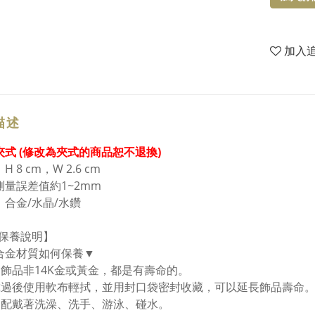
加入
描述
夾式 (修改為夾式的商品恕不退換)
H 8 cm，W 2.6 cm
測量誤差值約1~2mm
：合金/水晶/水鑽
保養說明】
合金材質如何保養▼
金飾品非14K金或黃金，都是有壽命的。
戴過後使用軟布輕拭，並用封口袋密封收藏，可以延長飾品壽命。
勿配戴著洗澡、洗手、游泳、碰水。