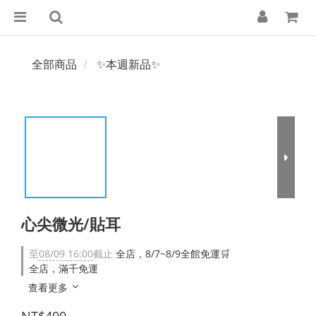
全部商品
✨本週新品✨
心尖微光/貼耳
至
08/09 16:00
截止
全店，8/7~8/9全館免運🛒
全店，滿千免運
查看更多