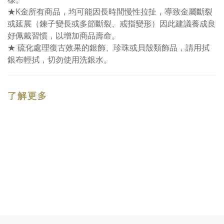
★K金所有商品，均可能因長時間慢性拉扯，導致金屬斷裂
或延展（鍊子變長或多節斷裂、戒指變形）因此建議養成良
好佩戴習慣，以增加商品壽命。
★ 硫化處理復古效果的銀飾、珍珠或貝殼類飾品，請用拭
銀布輕拭，切勿使用洗銀水。
了解更多