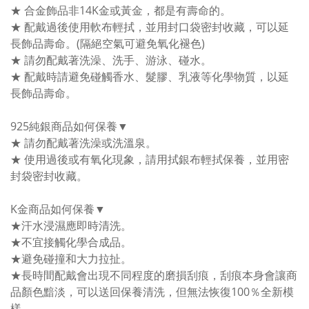
★ 合金飾品非14K金或黃金，都是有壽命的。
★ 配戴過後使用軟布輕拭，並用封口袋密封收藏，可以延
長飾品壽命。(隔絕空氣可避免氧化褪色)
★ 請勿配戴著洗澡、洗手、游泳、碰水。
★ 配戴時請避免碰觸香水、髮膠、乳液等化學物質，以延
長飾品壽命。
925純銀商品如何保養▼
★ 請勿配戴著洗澡或洗溫泉。
★ 使用過後或有氧化現象，請用拭銀布輕拭保養，並用密
封袋密封收藏。
K金商品如何保養▼
★汗水浸濕應即時清洗。
★不宜接觸化學合成品。
★避免碰撞和大力拉扯。
★長時間配戴會出現不同程度的磨損刮痕，刮痕本身會讓商
品顏色黯淡，可以送回保養清洗，但無法恢復100％全新模
樣。