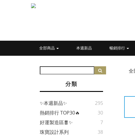
全部商品
本週新品
暢銷排行
全
分類
✨本週新品✨
295
熱銷排行 TOP30🔥
30
好運製造區🧧✨
7
珠寶設計系列
38