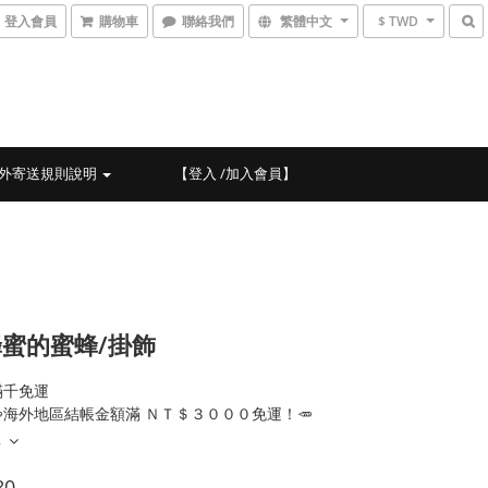
登入會員
購物車
聯絡我們
繁體中文
$ TWD
外寄送規則說明
【登入 /加入會員】
蜜的蜜蜂/掛飾
滿千免運
海外地區結帳金額滿 ＮＴ＄３０００免運！🥕
多
80