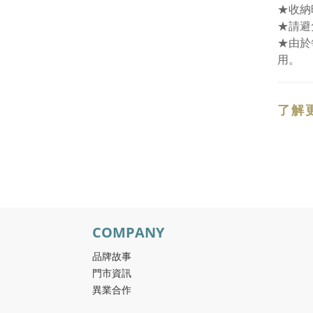
★收納
★請避
★由於
用。
了解
COMPANY
品牌故事
門市資訊
異業合作