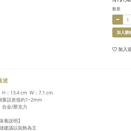
數量
加入購
加入
描述
H：13.4 cm W：7.1 cm
測量誤差值約1~2mm
：合金/壓克力
保養說明】
鏈建議以裝飾為主