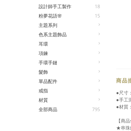
設計師手工製作
18
粉夢花語🌸
15
主題系列
色系主題飾品
耳環
項鍊
手環手鏈
髮飾
商品
單品配件
戒指
●尺寸：
●手工
材質
●材質
全部商品
795
【商品
★串珠