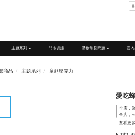
主題系列
門市資訊
購物常見問題
國內
部商品
主題系列
童趣壓克力
愛吃蜂
全店，
全店，
查看更
NT$1,4