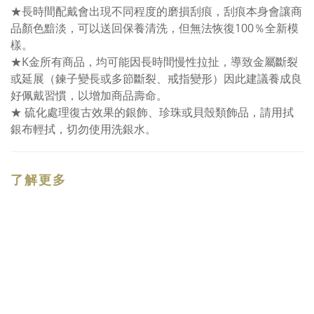
★長時間配戴會出現不同程度的磨損刮痕，刮痕本身會讓商
品顏色黯淡，可以送回保養清洗，但無法恢復100％全新模
樣。
★K金所有商品，均可能因長時間慢性拉扯，導致金屬斷裂
或延展（鍊子變長或多節斷裂、戒指變形）因此建議養成良
好佩戴習慣，以增加商品壽命。
★ 硫化處理復古效果的銀飾、珍珠或貝殼類飾品，請用拭
銀布輕拭，切勿使用洗銀水。
了解更多