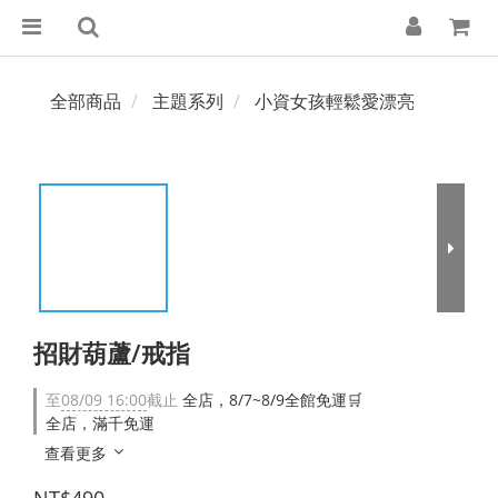
全部商品
主題系列
小資女孩輕鬆愛漂亮
招財葫蘆/戒指
至
08/09 16:00
截止
全店，8/7~8/9全館免運🛒
全店，滿千免運
查看更多