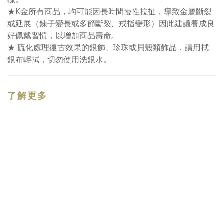
★K金所有商品，均可能因長時間慢性拉扯，導致金屬斷裂
或延展（鍊子變長或多節斷裂、戒指變形）因此建議養成良
好佩戴習慣，以增加商品壽命。
★ 硫化處理復古效果的銀飾、珍珠或貝殼類飾品，請用拭
銀布輕拭，切勿使用洗銀水。
了解更多