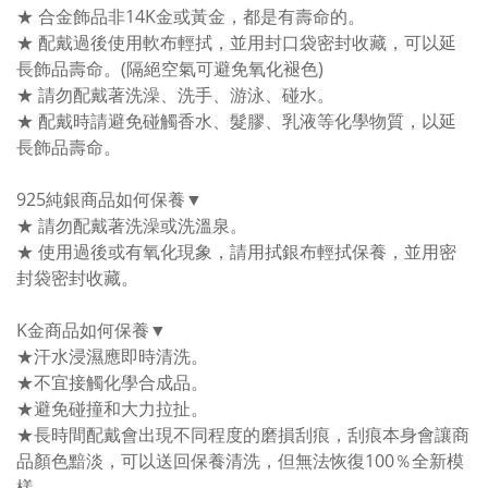
★ 合金飾品非14K金或黃金，都是有壽命的。
★ 配戴過後使用軟布輕拭，並用封口袋密封收藏，可以延
長飾品壽命。(隔絕空氣可避免氧化褪色)
★ 請勿配戴著洗澡、洗手、游泳、碰水。
★ 配戴時請避免碰觸香水、髮膠、乳液等化學物質，以延
長飾品壽命。
925純銀商品如何保養▼
★ 請勿配戴著洗澡或洗溫泉。
★ 使用過後或有氧化現象，請用拭銀布輕拭保養，並用密
封袋密封收藏。
K金商品如何保養▼
★汗水浸濕應即時清洗。
★不宜接觸化學合成品。
★避免碰撞和大力拉扯。
★長時間配戴會出現不同程度的磨損刮痕，刮痕本身會讓商
品顏色黯淡，可以送回保養清洗，但無法恢復100％全新模
樣。