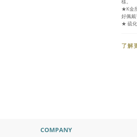
樣。
★K金
好佩戴
★ 硫
了解
COMPANY