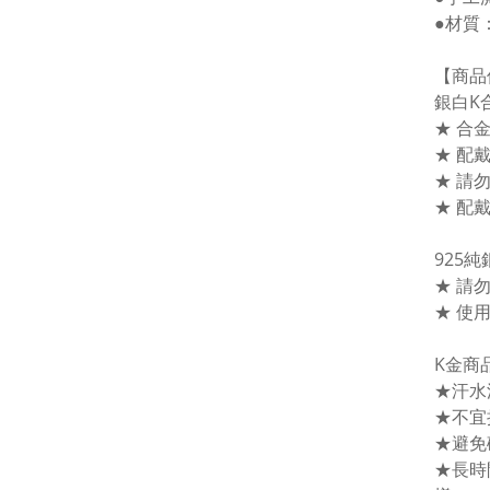
●材質
【商品
銀白K
★ 合
★ 配
★ 請
★ 配
925
★ 請
★ 使
K金商
★汗水
★不宜
★避免
★長時