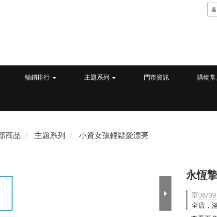
暢銷排行
主題系列
門市資訊
購物常
部商品
主題系列
小資女孩輕鬆愛漂亮
永恆摯
至
08/09
全店，