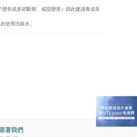
子變長或多節斷裂、戒指變形）因此建議養成良
切勿使用洗銀水。
跟著我們