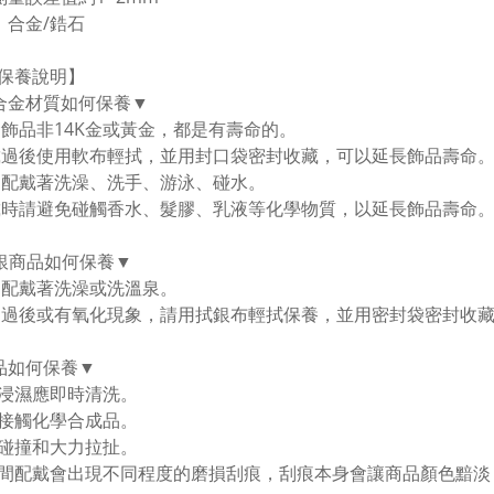
：合金/鋯石
保養說明】
合金材質如何保養▼
金飾品非14K金或黃金，都是有壽命的。
戴過後使用軟布輕拭，並用封口袋密封收藏，可以延長飾品壽命。
勿配戴著洗澡、洗手、游泳、碰水。
戴時請避免碰觸香水、髮膠、乳液等化學物質，以延長飾品壽命
純銀商品如何保養▼
勿配戴著洗澡或洗溫泉。
用過後或有氧化現象，請用拭銀布輕拭保養，並用密封袋密封收
品如何保養▼
浸濕應即時清洗。
接觸化學合成品。
碰撞和大力拉扯。
間配戴會出現不同程度的磨損刮痕，刮痕本身會讓商品顏色黯淡