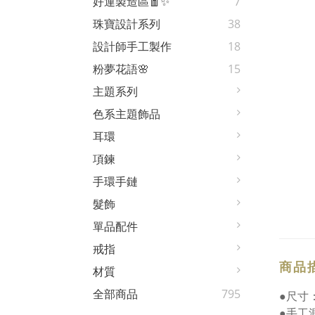
好運製造區🧧✨
7
珠寶設計系列
38
設計師手工製作
18
粉夢花語🌸
15
主題系列
色系主題飾品
耳環
項鍊
手環手鏈
髮飾
單品配件
戒指
商品
材質
全部商品
795
●尺寸：
●手工