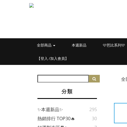
全部商品
本週新品
🩷芭比系列🩷
【登入 /加入會員】
全
分類
✨本週新品✨
295
熱銷排行 TOP30🔥
30