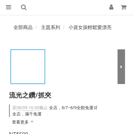
全部商品
主題系列
小資女孩輕鬆愛漂亮
流光之鑽/抓夾
至
08/09 16:00
截止
全店，8/7~8/9全館免運🛒
全店，滿千免運
查看更多