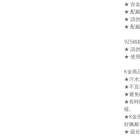
★ 合
★ 配
★ 請
★ 配
925
★ 請
★ 使
K金商
★汗水
★不宜
★避免
★長時
樣。
★K金
好佩戴
★ 硫