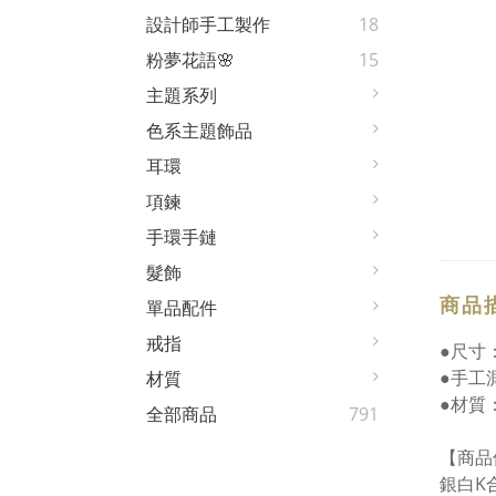
設計師手工製作
18
粉夢花語🌸
15
主題系列
色系主題飾品
耳環
項鍊
手環手鏈
髮飾
商品
單品配件
戒指
●尺寸：
●手工
材質
●材質
全部商品
791
【商品
銀白K