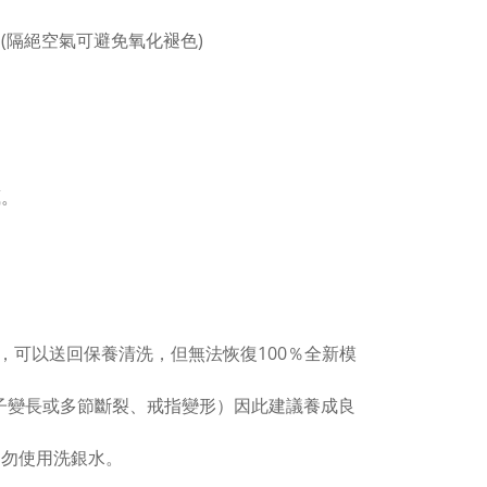
(隔絕空氣可避免氧化褪色)
。
藏。
，可以送回保養清洗，但無法恢復100％全新模
子變長或多節斷裂、戒指變形）因此建議養成良
切勿使用洗銀水。