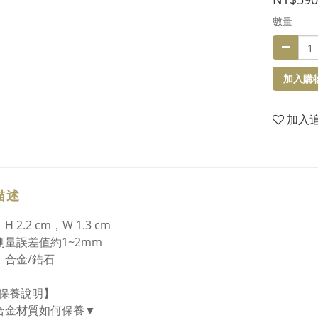
數量
加入購
加入
描述
H 2.2 cm，W 1.3 cm
測量誤差值約1~2mm
：合金/鋯石
保養說明】
合金材質如何保養▼