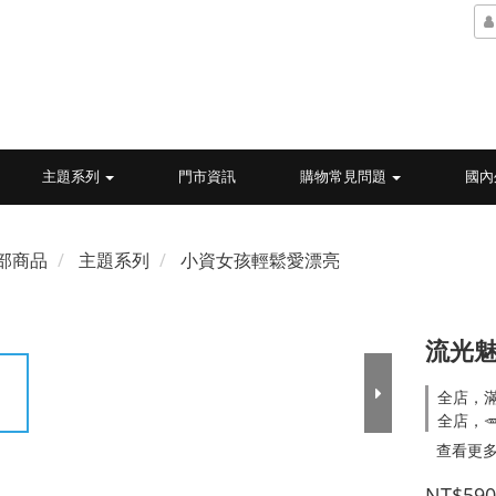
主題系列
門市資訊
購物常見問題
國內
部商品
主題系列
小資女孩輕鬆愛漂亮
流光魅
全店，
全店，
查看更
NT$590