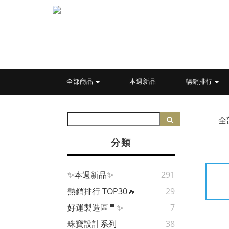
全部商品
本週新品
暢銷排行
全
分類
✨本週新品✨
291
熱銷排行 TOP30🔥
29
好運製造區🧧✨
7
珠寶設計系列
38