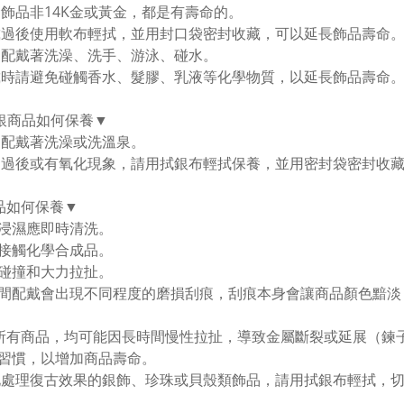
金飾品非14K金或黃金，都是有壽命的。
戴過後使用軟布輕拭，並用封口袋密封收藏，可以延長飾品壽命。
勿配戴著洗澡、洗手、游泳、碰水。
戴時請避免碰觸香水、髮膠、乳液等化學物質，以延長飾品壽命
純銀商品如何保養▼
勿配戴著洗澡或洗溫泉。
用過後或有氧化現象，請用拭銀布輕拭保養，並用密封袋密封收
品如何保養▼
浸濕應即時清洗。
接觸化學合成品。
碰撞和大力拉扯。
間配戴會出現不同程度的磨損刮痕，刮痕本身會讓商品顏色黯淡
所有商品，均可能因長時間慢性拉扯，導致金屬斷裂或延展（鍊
習慣，以增加商品壽命。
化處理復古效果的銀飾、珍珠或貝殼類飾品，請用拭銀布輕拭，