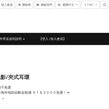
登入會員
購物車
聯絡我們
繁體中文
$ TWD
外寄送規則說明
【登入 /加入會員】
影/夾式耳環
滿千免運
海外地區結帳金額滿 ＮＴ＄３０００免運！🥕
多