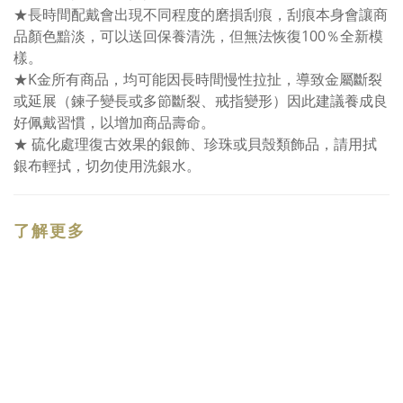
★長時間配戴會出現不同程度的磨損刮痕，刮痕本身會讓商
品顏色黯淡，可以送回保養清洗，但無法恢復100％全新模
樣。
★K金所有商品，均可能因長時間慢性拉扯，導致金屬斷裂
或延展（鍊子變長或多節斷裂、戒指變形）因此建議養成良
好佩戴習慣，以增加商品壽命。
★ 硫化處理復古效果的銀飾、珍珠或貝殼類飾品，請用拭
銀布輕拭，切勿使用洗銀水。
了解更多