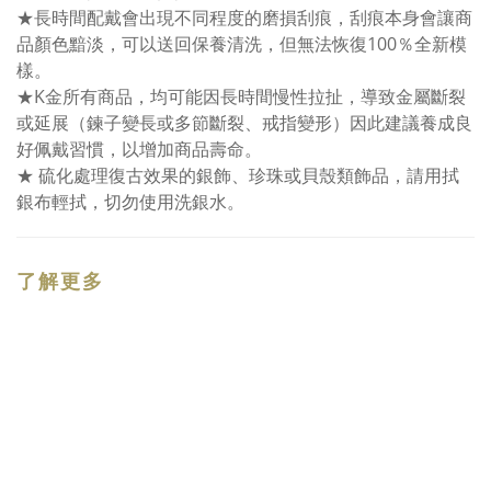
★長時間配戴會出現不同程度的磨損刮痕，刮痕本身會讓商
品顏色黯淡，可以送回保養清洗，但無法恢復100％全新模
樣。
★K金所有商品，均可能因長時間慢性拉扯，導致金屬斷裂
或延展（鍊子變長或多節斷裂、戒指變形）因此建議養成良
好佩戴習慣，以增加商品壽命。
★ 硫化處理復古效果的銀飾、珍珠或貝殼類飾品，請用拭
銀布輕拭，切勿使用洗銀水。
了解更多