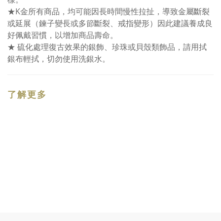
★K金所有商品，均可能因長時間慢性拉扯，導致金屬斷裂
或延展（鍊子變長或多節斷裂、戒指變形）因此建議養成良
好佩戴習慣，以增加商品壽命。
★ 硫化處理復古效果的銀飾、珍珠或貝殼類飾品，請用拭
銀布輕拭，切勿使用洗銀水。
了解更多