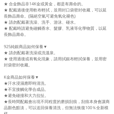
★ 合金飾品非14K金或黃金，都是有壽命的。
★ 配戴過後使用軟布輕拭，並用封口袋密封收藏，可以延
長飾品壽命。(隔絕空氣可避免氧化褪色)
★ 請勿配戴著洗澡、洗手、游泳、碰水。
★ 配戴時請避免碰觸香水、髮膠、乳液等化學物質，以延
長飾品壽命。
925純銀商品如何保養▼
★ 請勿配戴著洗澡或洗溫泉。
★ 使用過後或有氧化現象，請用拭銀布輕拭保養，並用密
封袋密封收藏。
K金商品如何保養▼
★汗水浸濕應即時清洗。
★不宜接觸化學合成品。
★避免碰撞和大力拉扯。
★長時間配戴會出現不同程度的磨損刮痕，刮痕本身會讓商
品顏色黯淡，可以送回保養清洗，但無法恢復100％全新模
樣。