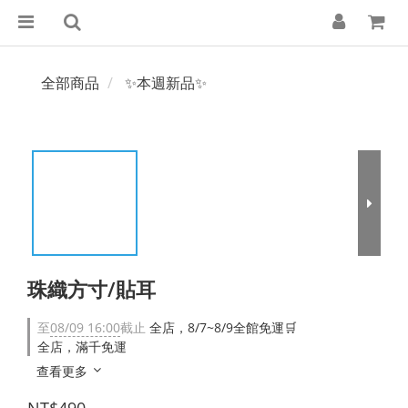
全部商品
✨本週新品✨
珠織方寸/貼耳
至
08/09 16:00
截止
全店，8/7~8/9全館免運🛒
全店，滿千免運
查看更多