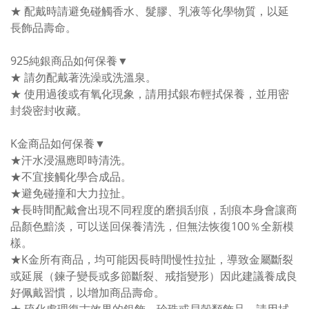
★ 配戴時請避免碰觸香水、髮膠、乳液等化學物質，以延
長飾品壽命。
925純銀商品如何保養▼
★ 請勿配戴著洗澡或洗溫泉。
★ 使用過後或有氧化現象，請用拭銀布輕拭保養，並用密
封袋密封收藏。
K金商品如何保養▼
★汗水浸濕應即時清洗。
★不宜接觸化學合成品。
★避免碰撞和大力拉扯。
★長時間配戴會出現不同程度的磨損刮痕，刮痕本身會讓商
品顏色黯淡，可以送回保養清洗，但無法恢復100％全新模
樣。
★K金所有商品，均可能因長時間慢性拉扯，導致金屬斷裂
或延展（鍊子變長或多節斷裂、戒指變形）因此建議養成良
好佩戴習慣，以增加商品壽命。