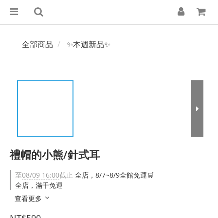
全部商品
✨本週新品✨
禮帽的小熊/針式耳
至
08/09 16:00
截止
全店，8/7~8/9全館免運🛒
全店，滿千免運
查看更多