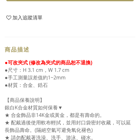
加入追蹤清單
商品描述
●可改夾式 (修改為夾式的商品恕不退換)
●尺寸：H 3.1 cm，W 1.7 cm
●手工測量誤差值約1~2mm
●材質：合金、鋯石
【商品保養說明】
銀白K合金材質如何保養▼
★ 合金飾品非14K金或黃金，都是有壽命的。
★ 配戴過後使用軟布輕拭，並用封口袋密封收藏，可以延
長飾品壽命。(隔絕空氣可避免氧化褪色)
★ 請勿配戴著洗澡、洗手、游泳、碰水。