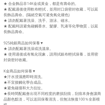
★ 合金飾品非14K金或黃金，都是有壽命的。
★ 配戴過後使用軟布輕拭，並用封口袋密封收藏，可以延
長飾品壽命。(隔絕空氣可避免氧化褪色)
★ 請勿配戴著洗澡、洗手、游泳、碰水。
★ 配戴時請避免碰觸香水、髮膠、乳液等化學物質，以延
長飾品壽命。
925純銀商品如何保養▼
★ 請勿配戴著洗澡或洗溫泉。
★ 使用過後或有氧化現象，請用拭銀布輕拭保養，並用密
封袋密封收藏。
K金商品如何保養▼
★汗水浸濕應即時清洗。
★不宜接觸化學合成品。
★避免碰撞和大力拉扯。
★長時間配戴會出現不同程度的磨損刮痕，刮痕本身會讓商
品顏色黯淡，可以送回保養清洗，但無法恢復100％全新模
樣。