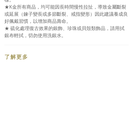
★K金所有商品，均可能因長時間慢性拉扯，導致金屬斷裂
或延展（鍊子變長或多節斷裂、戒指變形）因此建議養成良
好佩戴習慣，以增加商品壽命。
★ 硫化處理復古效果的銀飾、珍珠或貝殼類飾品，請用拭
銀布輕拭，切勿使用洗銀水。
了解更多