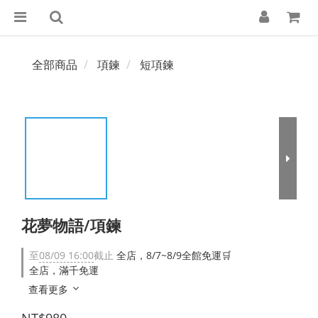
全部商品
項鍊
短項鍊
花夢物語/項鍊
至
08/09 16:00
截止
全店，8/7~8/9全館免運🛒
全店，滿千免運
查看更多