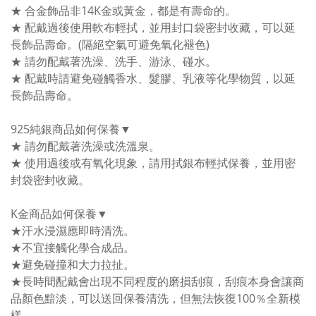
★ 合金飾品非14K金或黃金，都是有壽命的。
★ 配戴過後使用軟布輕拭，並用封口袋密封收藏，可以延
長飾品壽命。(隔絕空氣可避免氧化褪色)
★ 請勿配戴著洗澡、洗手、游泳、碰水。
★ 配戴時請避免碰觸香水、髮膠、乳液等化學物質，以延
長飾品壽命。
925純銀商品如何保養▼
★ 請勿配戴著洗澡或洗溫泉。
★ 使用過後或有氧化現象，請用拭銀布輕拭保養，並用密
封袋密封收藏。
K金商品如何保養▼
★汗水浸濕應即時清洗。
★不宜接觸化學合成品。
★避免碰撞和大力拉扯。
★長時間配戴會出現不同程度的磨損刮痕，刮痕本身會讓商
品顏色黯淡，可以送回保養清洗，但無法恢復100％全新模
樣。