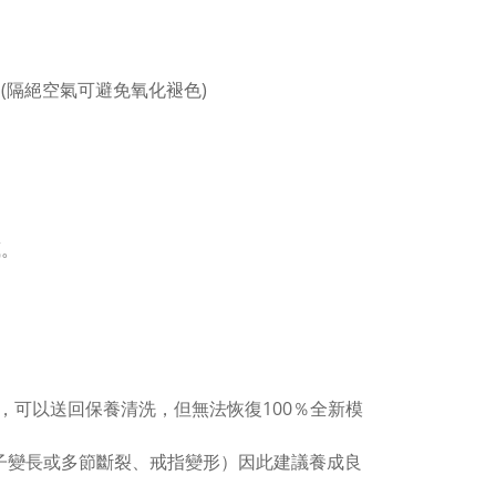
(隔絕空氣可避免氧化褪色)
。
藏。
，可以送回保養清洗，但無法恢復100％全新模
子變長或多節斷裂、戒指變形）因此建議養成良