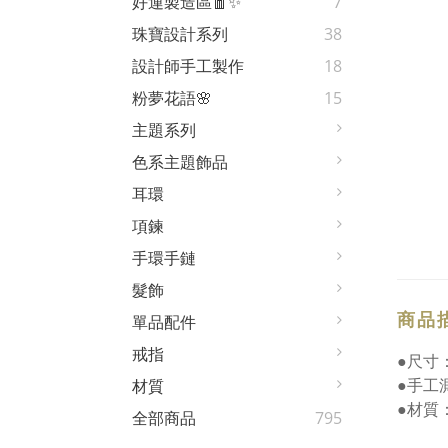
好運製造區🧧✨
7
珠寶設計系列
38
設計師手工製作
18
粉夢花語🌸
15
主題系列
色系主題飾品
耳環
項鍊
手環手鏈
髮飾
商品
單品配件
戒指
●尺寸
●手工
材質
●材質
全部商品
795