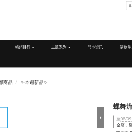
暢銷排行
主題系列
門市資訊
購物常
部商品
✨本週新品✨
蝶舞流
至
08/09
全店，