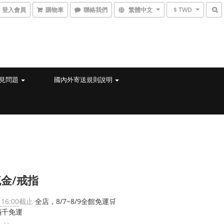
登入會員
購物車
聯絡我們
繁體中文
$ TWD
見問題
國內外寄送規則說明
金/戒指
 16:00
截止
全店，8/7~8/9全館免運🛒
滿千免運