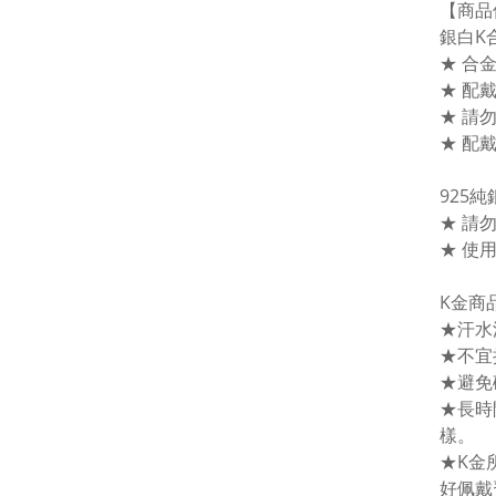
【商品
銀白K
★ 合
★ 配
★ 請
★ 配
925
★ 請
★ 使
K金商
★汗水
★不宜
★避免
★長時
樣。
★K金
好佩戴