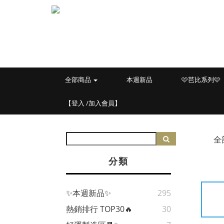
全部商品
本週新品
🩷芭比系列🩷
【登入 /加入會員】
全
分類
✨本週新品✨
295
熱銷排行 TOP30🔥
30