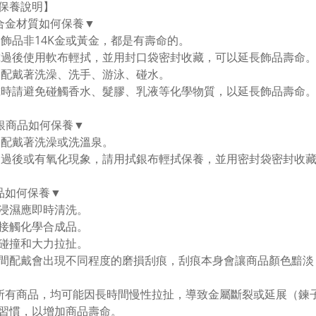
保養說明】
合金材質如何保養▼
金飾品非14K金或黃金，都是有壽命的。
戴過後使用軟布輕拭，並用封口袋密封收藏，可以延長飾品壽命。
勿配戴著洗澡、洗手、游泳、碰水。
戴時請避免碰觸香水、髮膠、乳液等化學物質，以延長飾品壽命
純銀商品如何保養▼
勿配戴著洗澡或洗溫泉。
用過後或有氧化現象，請用拭銀布輕拭保養，並用密封袋密封收
品如何保養▼
浸濕應即時清洗。
接觸化學合成品。
碰撞和大力拉扯。
間配戴會出現不同程度的磨損刮痕，刮痕本身會讓商品顏色黯淡
所有商品，均可能因長時間慢性拉扯，導致金屬斷裂或延展（鍊
習慣，以增加商品壽命。