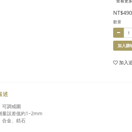
查看更
NT$490
數量
加入購
加入
描述
：可調戒圍
測量誤差值約1~2mm
：合金、鋯石