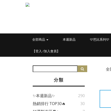
全部商品
本週新品
🩷芭比系列🩷
【登入 /加入會員】
全
分類
✨本週新品✨
290
熱銷排行 TOP30🔥
30