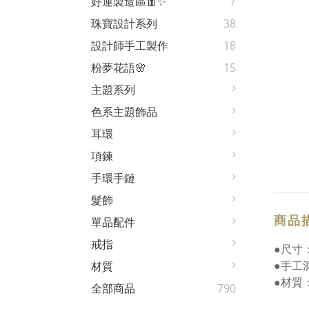
好運製造區🧧✨
7
珠寶設計系列
38
設計師手工製作
18
粉夢花語🌸
15
主題系列
色系主題飾品
耳環
項鍊
手環手鏈
髮飾
商品
單品配件
戒指
●尺寸：
●手工
材質
●材質
全部商品
790