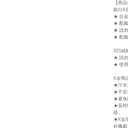
【商品
銀白K
★ 合
★ 配
★ 請
★ 配
925
★ 請
★ 使
K金商
★汗水
★不宜
★避免
★長時
樣。
★K金
好佩戴