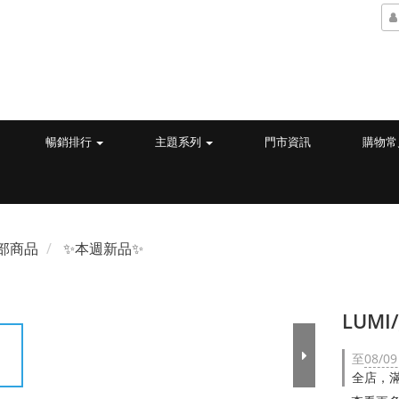
暢銷排行
主題系列
門市資訊
購物常
部商品
✨本週新品✨
LUMI
至
08/09
全店，