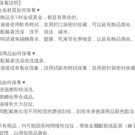
保養說明】
合金材質如何保養▼
金飾品非14K金或黃金，都是有壽命的。
戴過後使用軟布輕拭，並用封口袋密封收藏，可以延長飾品壽命。
勿配戴著洗澡、洗手、游泳、碰水。
戴時請避免碰觸香水、髮膠、乳液等化學物質，以延長飾品壽命
純銀商品如何保養▼
勿配戴著洗澡或洗溫泉。
用過後或有氧化現象，請用拭銀布輕拭保養，並用密封袋密封收
品如何保養▼
浸濕應即時清洗。
接觸化學合成品。
碰撞和大力拉扯。
間配戴會出現不同程度的磨損刮痕，刮痕本身會讓商品顏色黯淡
所有商品，均可能因長時間慢性拉扯，導致金屬斷裂或延展（鍊
習慣，以增加商品壽命。