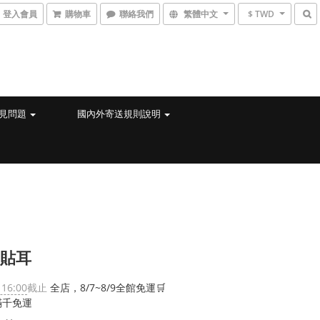
登入會員
購物車
聯絡我們
繁體中文
$ TWD
見問題
國內外寄送規則說明
/貼耳
 16:00
截止
全店，8/7~8/9全館免運🛒
滿千免運