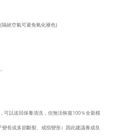
(隔絕空氣可避免氧化褪色)
。
藏。
，可以送回保養清洗，但無法恢復100％全新模
子變長或多節斷裂、戒指變形）因此建議養成良