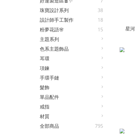
好運製造區🧧✨
7
珠寶設計系列
38
設計師手工製作
18
星河
粉夢花語🌸
15
主題系列
色系主題飾品
耳環
項鍊
手環手鏈
髮飾
單品配件
戒指
材質
全部商品
795