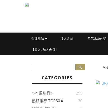
全部商品
本周新品
🩷芭比系列🩷
【登入 /加入會員】
Vi
CATEGORIES
✨本週新品✨
295
熱銷排行 TOP30🔥
30