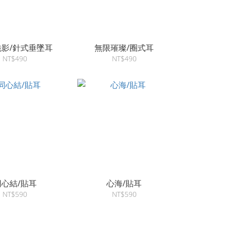
影/針式垂墜耳
無限璀璨/圈式耳
NT$490
NT$490
同心結/貼耳
心海/貼耳
NT$590
NT$590