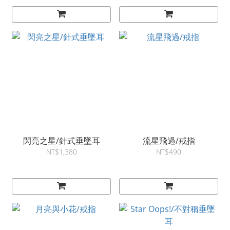
閃亮之星/針式垂墜耳
流星飛過/戒指
NT$1,380
NT$490