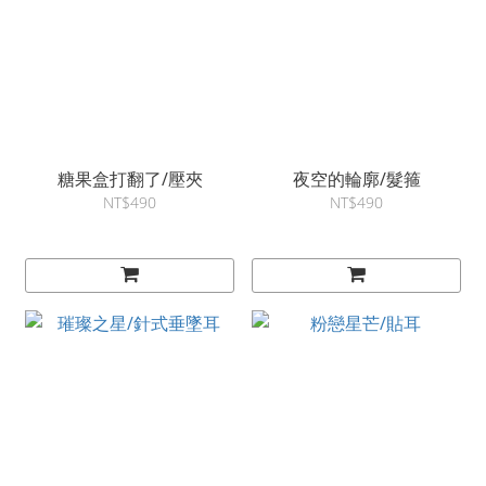
糖果盒打翻了/壓夾
夜空的輪廓/髮箍
NT$490
NT$490