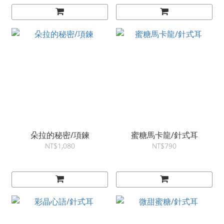
朵拉的秘密/項鍊
蜜糖馬卡龍/針式耳
NT$1,080
NT$790