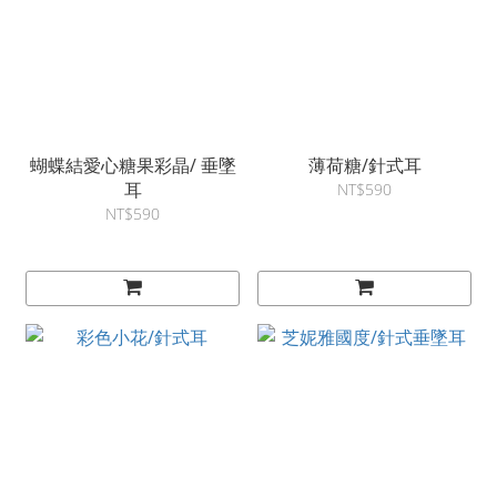
蝴蝶結愛心糖果彩晶/ 垂墜
薄荷糖/針式耳
耳
NT$590
NT$590