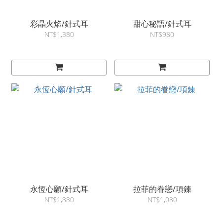
彩晶火焰/針式耳
甜心秘語/針式耳
NT$1,380
NT$980
永恆心願/針式耳
拉菲的眷戀/項鍊
NT$1,880
NT$1,080