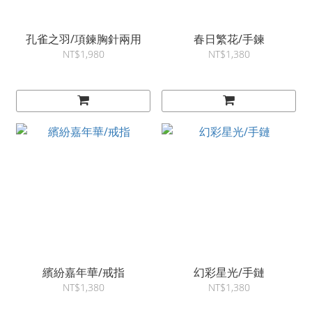
孔雀之羽/項鍊胸針兩用
春日繁花/手鍊
NT$1,980
NT$1,380
繽紛嘉年華/戒指
幻彩星光/手鏈
NT$1,380
NT$1,380