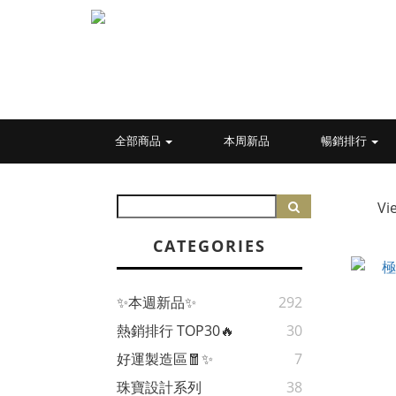
全部商品
本周新品
暢銷排行
Vi
CATEGORIES
✨本週新品✨
292
熱銷排行 TOP30🔥
30
好運製造區🧧✨
7
珠寶設計系列
38