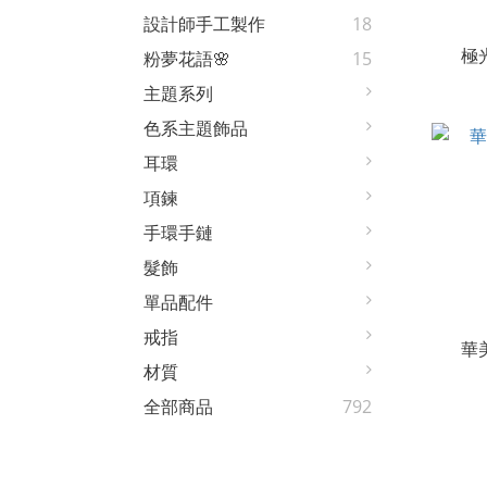
設計師手工製作
18
極
粉夢花語🌸
15
主題系列
色系主題飾品
耳環
項鍊
手環手鏈
髮飾
單品配件
戒指
華
材質
全部商品
792