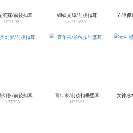
光流蘇/前後扣耳
蝴蝶光輝/前後扣耳
布達佩
NT$1,980
NT$1,680
美幻影/前後扣耳
喜年來/前後扣垂墜耳
女神感
NT$790
NT$368