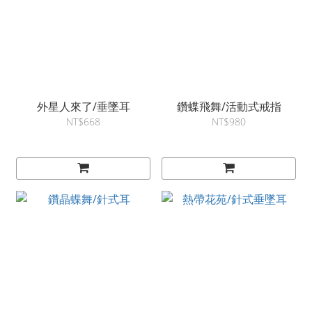
外星人來了/垂墜耳
鑽蝶飛舞/活動式戒指
NT$668
NT$980