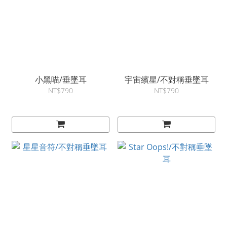
小黑喵/垂墜耳
宇宙繽星/不對稱垂墜耳
NT$790
NT$790