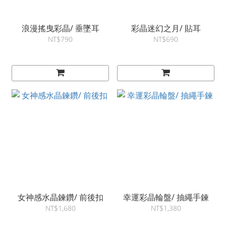
浪漫搖曳彩晶/ 垂墜耳
彩晶迷幻之月/ 貼耳
NT$790
NT$690
女神感水晶鍊鑽/ 前後扣
幸運彩晶輪盤/ 抽繩手鍊
NT$1,680
NT$1,380