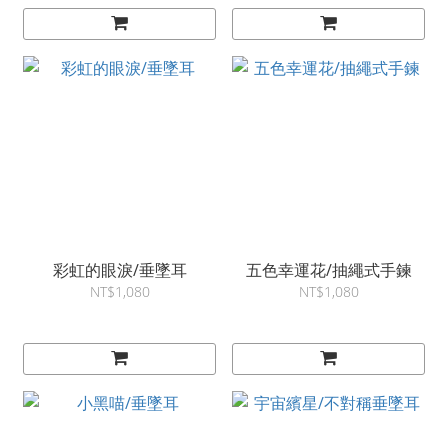
彩虹的眼淚/垂墜耳
五色幸運花/抽繩式手鍊
NT$1,080
NT$1,080