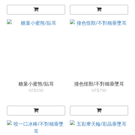
糖菓小蜜熊/貼耳
撞色怪獸/不對稱垂墜耳
NT$590
NT$790