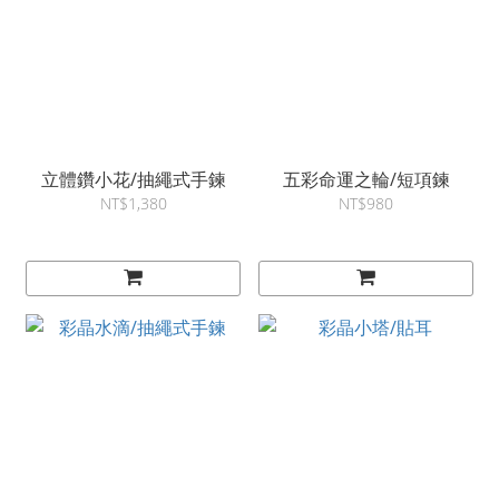
立體鑽小花/抽繩式手鍊
五彩命運之輪/短項鍊
NT$1,380
NT$980