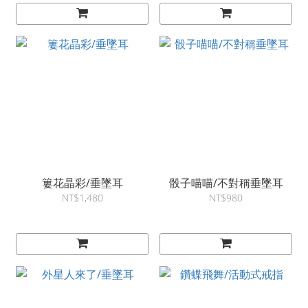
簍花晶彩/垂墜耳
骰子喵喵/不對稱垂墜耳
NT$1,480
NT$980