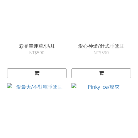
彩晶幸運草/貼耳
愛心神燈/針式垂墜耳
NT$590
NT$590