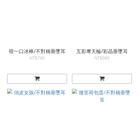
咬一口冰棒/不對稱垂墜耳
五彩摩天輪/彩晶垂墜耳
NT$790
NT$980