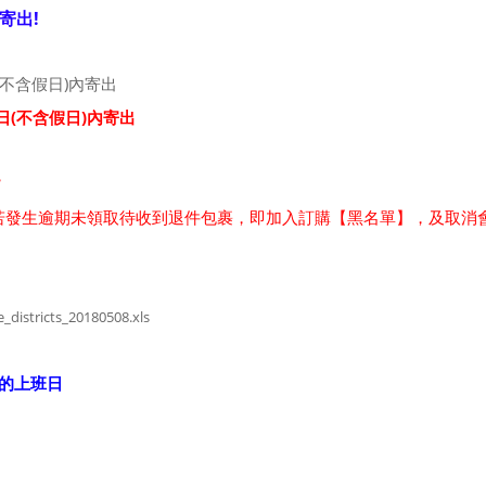
寄出!
不含假日)內寄出
日(不含假日)內寄出
貨
，若發生逾期未領取待收到退件包裹，即加入訂購【黑名單】，及取消
districts_20180508.xls
的上班日