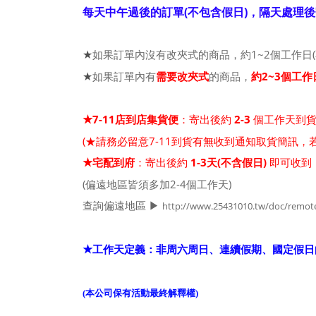
每天中午過後的訂單(不包含假日)，隔天處理後
如果訂單內沒有改夾式的商品，約1~2個工作日(
★
如果訂單內有
需要改夾式
的商品，
約2~3個工作
★
7-11店到店集貨便
：寄出後約
2-3
個工作天到
★
(★請務必留意7-11到貨有無收到通知取貨簡訊
宅配到府
：寄出後約
1-3天(不含假日)
即可收到
★
(偏遠地區皆須多加2-4個工作天)
查詢偏遠地區 ▶
http://www.25431010.tw/doc/remote_
工作天定義：非周六周日、連續假期、國定假日
★
(本公司保有活動最終解釋權)