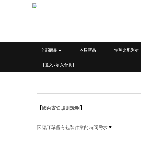
全部商品
本周新品
🩷芭比系列🩷
【登入 /加入會員】
國內寄送規則說明
【
】
因應訂單需有包裝作業的時間需求
▼