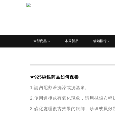
全部商品
本周新品
暢銷排行
★
925
純銀商品如何保養
1.
請勿配戴著洗澡或洗溫泉。
2.
使用過後或有氧化現象，請用拭銀布輕
3.
硫化處理復古效果的銀飾、珍珠或貝殼