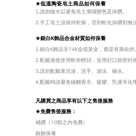
★
低溫陶瓷皂土商品如何保養
1.
請勿碰水以避免皂土潮濕變色及掉鑽。
2.
手工皂土須保持乾燥，否則軟化掉鑽則無
K
★
銀白
飾品合金材質如何保養
K
14K
1.
銀白
飾品非
金或黃金，都是有壽命的
2.
配戴過後使用軟布輕拭，並用封口袋密封
3.
請勿配戴著洗澡、洗手、游泳、碰水。
4.
配戴時請避免碰觸香水、髮膠、乳液等化
凡購買之商品享有以下之售後服務
★
免費售後服務：
10
補鑽（
顆之內免費）
銀飾保養