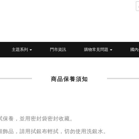
主題系列
門市資訊
購物常見問題
國內
商品保養須知
拭保養，並用密封袋密封收藏。
類飾品，請用拭銀布輕拭，切勿使用洗銀水。