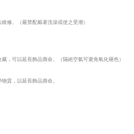
法維修。（嚴禁配戴著洗澡或使之受潮）
。
收藏，可以延長飾品壽命。（隔絕空氣可避免氧化褪色）
學物質，以延長飾品壽命。