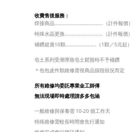
收費售後服務：
焊接商品
.................................
（計件報價
..........................
特殊水晶更換
（計件報價
10
.....................
1
5
補鑽超過
顆
（
顆／
元起
皂土系列受潮導致皂土鬆脫時不予補鑽
＊包包皮件類維修需視商品損毀狀況而定
所有維修均委託專業金工師傅
無法現場即時處理請多多包涵
10-20
一般維修與保養需
個工作天
特殊維修需較長時間會先行通知