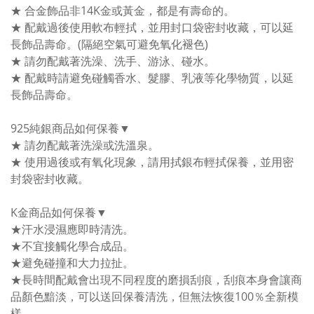
★ 合金飾品非14K金或黃金，都是有壽命的。
★ 配戴過後使用軟布輕拭，並用封口袋密封收藏，可以延
長飾品壽命。(隔絕空氣可避免氧化褪色)
★ 請勿配戴著洗澡、洗手、游泳、碰水。
★ 配戴時請避免碰觸香水、髮膠、乳液等化學物質，以延
長飾品壽命。
925純銀商品如何保養▼
★ 請勿配戴著洗澡或洗溫泉。
★ 使用過後或有氧化現象，請用拭銀布輕拭保養，並用密
封袋密封收藏。
K金商品如何保養▼
★汗水浸濕應即時清洗。
★不宜接觸化學合成品。
★避免碰撞和大力拉扯。
★長時間配戴會出現不同程度的磨損刮痕，刮痕本身會讓商
品顏色黯淡，可以送回保養清洗，但無法恢復100％全新模
樣。