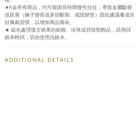
★K金所有商品，均可能因長時間慢性拉扯，導致金屬斷裂
或延展（鍊子變長或多節斷裂、戒指變形）因此建議養成良
好佩戴習慣，以增加商品壽命。
★ 硫化處理復古效果的銀飾、珍珠或貝殼類飾品，請用拭
銀布輕拭，切勿使用洗銀水。
ADDITIONAL DETAILS