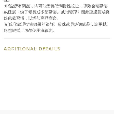
★K金所有商品，均可能因長時間慢性拉扯，導致金屬斷裂
或延展（鍊子變長或多節斷裂、戒指變形）因此建議養成良
好佩戴習慣，以增加商品壽命。
★ 硫化處理復古效果的銀飾、珍珠或貝殼類飾品，請用拭
銀布輕拭，切勿使用洗銀水。
ADDITIONAL DETAILS