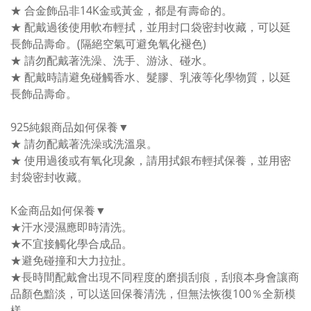
★ 合金飾品非14K金或黃金，都是有壽命的。
★ 配戴過後使用軟布輕拭，並用封口袋密封收藏，可以延
長飾品壽命。(隔絕空氣可避免氧化褪色)
★ 請勿配戴著洗澡、洗手、游泳、碰水。
★ 配戴時請避免碰觸香水、髮膠、乳液等化學物質，以延
長飾品壽命。
925純銀商品如何保養▼
★ 請勿配戴著洗澡或洗溫泉。
★ 使用過後或有氧化現象，請用拭銀布輕拭保養，並用密
封袋密封收藏。
K金商品如何保養▼
★汗水浸濕應即時清洗。
★不宜接觸化學合成品。
★避免碰撞和大力拉扯。
★長時間配戴會出現不同程度的磨損刮痕，刮痕本身會讓商
品顏色黯淡，可以送回保養清洗，但無法恢復100％全新模
樣。